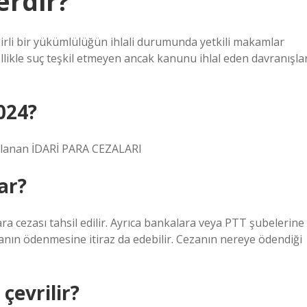
erdir?
lirli bir yükümlülüğün ihlali durumunda yetkili makamlar
llikle suç teşkil etmeyen ancak kanunu ihlal eden davranışla
024?
gulanan İDARİ PARA CEZALARI
ar?
a cezası tahsil edilir. Ayrıca bankalara veya PTT şubelerine
ın ödenmesine itiraz da edebilir. Cezanın nereye ödendiği
çevrilir?