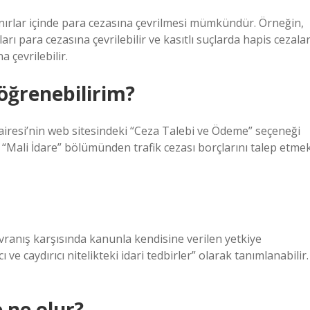
ınırlar içinde para cezasına çevrilmesi mümkündür. Örneğin,
ları para cezasına çevrilebilir ve kasıtlı suçlarda hapis cezalar
çevrilebilir.
 öğrenebilirim?
 Dairesi’nin web sitesindeki “Ceza Talebi ve Ödeme” seçeneği
ki “Mali İdare” bölümünden trafik cezası borçlarını talep etme
davranış karşısında kanunla kendisine verilen yetkiye
e caydırıcı nitelikteki idari tedbirler” olarak tanımlanabilir.
 ne olur?