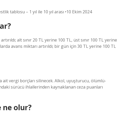
tlik tablosu – 1 yıl ile 10 yıl arası •10 Ekim 2024
dar?
rtırıldı; alt sınır 20 TL yerine 100 TL, üst sınır 100 TL yerine
arda avans miktarı artırıldı; bir gün için 30 TL yerine 100 TL
it vergi borçları silinecek. Alkol, uyuşturucu, ölümlü-
ındaki sürücü ihlallerinden kaynaklanan ceza puanları
 ne olur?