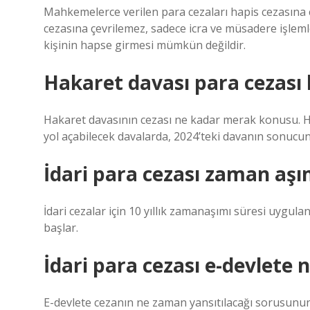
Mahkemelerce verilen para cezaları hapis cezasına ç
cezasına çevrilemez, sadece icra ve müsadere işlemle
kişinin hapse girmesi mümkün değildir.
Hakaret davası para cezası 
Hakaret davasının cezası ne kadar merak konusu. H
yol açabilecek davalarda, 2024’teki davanın sonucuna
İdari para cezası zaman aşım
İdari cezalar için 10 yıllık zamanaşımı süresi uygul
başlar.
İdari para cezası e-devlete
E-devlete cezanın ne zaman yansıtılacağı sorusunun 