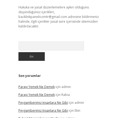
Hukuka ve yasal düzenlemelere aykırı olduğunu
düşündüğünüz içerikleri,
backlinkpanelicomtr@gmail.com
adresine bildirmeniz
halinde, ilgili içerikler yasal süre içerisinde sitemizden
kaldırılacaktır.
Arama
Son yorumlar
Parayı Yemek Ne Demek
için
admin
Parayı Yemek Ne Demek
için
Rabia
Peygamberimiz Insanlara Ne Gibi
için
admin
Peygamberimiz Insanlara Ne Gibi
için
Ekin