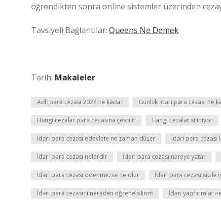
öğrendikten sonra online sistemler üzerinden ceza
Tavsiyeli Bağlantılar:
Queens Ne Demek
Tarih:
Makaleler
Adli para cezası 2024 ne kadar
Günlük idari para cezası ne k
Hangi cezalar para cezasına çevrilir
Hangi cezalar siliniyor
İdari para cezası edevlete ne zaman düşer
İdari para cezası k
İdari para cezası nelerdir
İdari para cezası nereye yatar
İdari para cezası ödenmezse ne olur
İdari para cezası sicile i
İdari para cezasını nereden öğrenebilirim
İdari yaptırımlar n