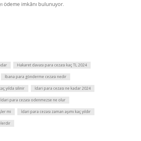
yı ödeme imkânı bulunuyor.
adar
Hakaret davası para cezası kaç TL 2024
İbana para gönderme cezası nedir
aç yılda silinir
İdari para cezası ne kadar 2024
İdari para cezası odenmezse ne olur
şler mi
İdari para cezası zaman aşımı kaç yıldır
elerdir