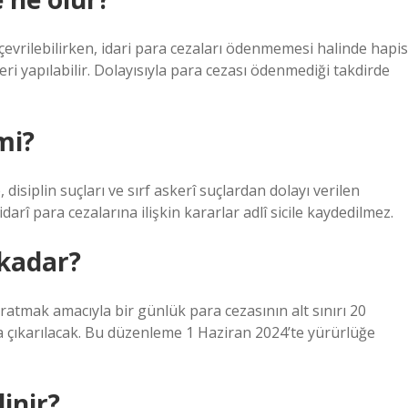
evrilebilirken, idari para cezaları ödenmemesi halinde hapis
ri yapılabilir. Dolayısıyla para cezası ödenmediği takdirde
 mi?
isiplin suçları ve sırf askerî suçlardan dolayı verilen
darî para cezalarına ilişkin kararlar adlî sicile kaydedilmez.
 kadar?
ratmak amacıyla bir günlük para cezasının alt sınırı 20
raya çıkarılacak. Bu düzenleme 1 Haziran 2024’te yürürlüğe
linir?