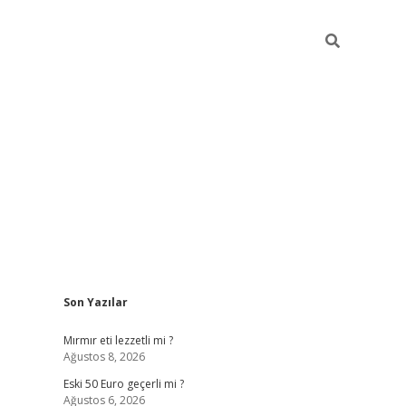
Sidebar
Son Yazılar
ilbet mobil giriş
piabellacasino giriş
Mırmır eti lezzetli mi ?
Ağustos 8, 2026
Eski 50 Euro geçerli mi ?
Ağustos 6, 2026