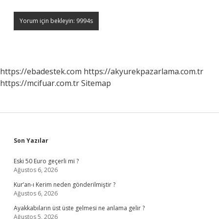
https://ebadestek.com
https://akyurekpazarlama.com.tr
https://mcifuar.com.tr
Sitemap
Sidebar
Son Yazılar
Eski 50 Euro geçerli mi ?
Ağustos 6, 2026
Kur’an-ı Kerim neden gönderilmiştir ?
Ağustos 6, 2026
Ayakkabıların üst üste gelmesi ne anlama gelir ?
Ağustos 5, 2026