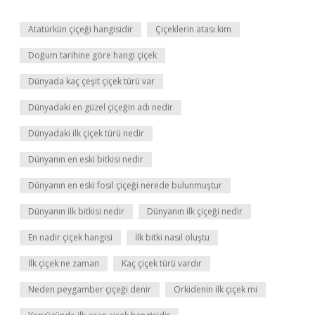
Atatürkün çiçeği hangisidir
Çiçeklerin atası kim
Doğum tarihine göre hangi çiçek
Dünyada kaç çeşit çiçek türü var
Dünyadaki en güzel çiçeğin adı nedir
Dünyadaki ilk çiçek türü nedir
Dünyanın en eski bitkisi nedir
Dünyanın en eski fosil çiçeği nerede bulunmuştur
Dünyanın ilk bitkisi nedir
Dünyanın ilk çiçeği nedir
En nadir çiçek hangisi
İlk bitki nasıl oluştu
İlk çiçek ne zaman
Kaç çiçek türü vardır
Neden peygamber çiçeği denir
Orkidenin ilk çiçek mi