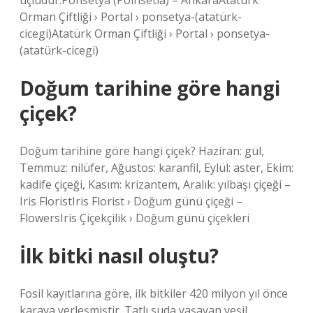
uçludur.Ponsetya (Poinsetia) – AnkaraAtatürk
Orman Çiftliği › Portal › ponsetya-(atatürk-
cicegi)Atatürk Orman Çiftliği › Portal › ponsetya-
(atatürk-cicegi)
Doğum tarihine göre hangi
çiçek?
Doğum tarihine göre hangi çiçek? Haziran: gül,
Temmuz: nilüfer, Ağustos: karanfil, Eylül: aster, Ekim:
kadife çiçeği, Kasım: krizantem, Aralık: yılbaşı çiçeği –
Iris FloristIris Florist › Doğum günü çiçeği –
FlowersIris Çiçekçilik › Doğum günü çiçekleri
İlk bitki nasıl oluştu?
Fosil kayıtlarına göre, ilk bitkiler 420 milyon yıl önce
karaya yerleşmiştir. Tatlı suda yaşayan yeşil