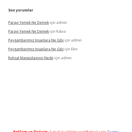
Son yorumlar
Parayı Yemek Ne Demek
için
admin
Parayı Yemek Ne Demek
için
Rabia
Peygamberimiz Insanlara Ne Gibi
için
admin
Peygamberimiz Insanlara Ne Gibi
için
Ekin
Ruhsal Manipülasyon Nedir
için
admin
dcasino bahis sitesi
betexper.xyz
betci güncel giriş
https://bet
Reklam ve İletişim:
E-mail:
backlinkpaneli@gmail.com
Teams: