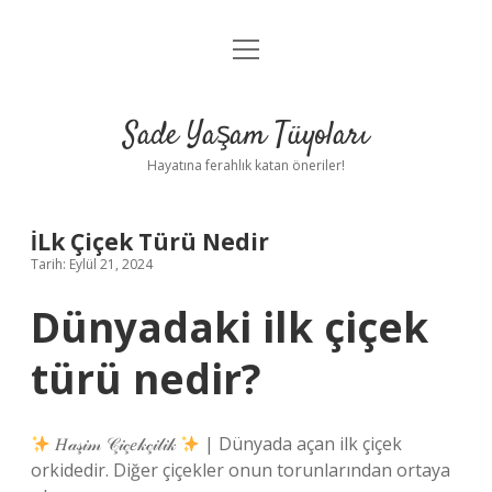
menüyü
Anasayfa
aç
Gizlilik Politikası
Sade Yaşam Tüyoları
Yasal Uyarı
Hayatına ferahlık katan öneriler!
Hakkımızda
İLk Çiçek Türü Nedir
Tarih: Eylül 21, 2024
Dünyadaki ilk çiçek
türü nedir?
𝐻𝒶𝓈̧𝒾𝓂 𝒞̧𝒾𝒸̧𝑒𝓀𝒸̧𝒾𝓁𝒾𝓀
| Dünyada açan ilk çiçek
orkidedir. Diğer çiçekler onun torunlarından ortaya