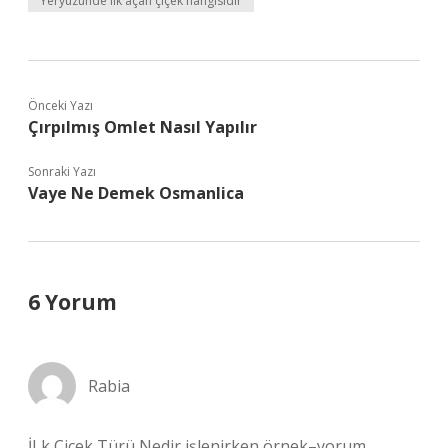
Yeryüzünde ilk açan çiçek hangisidir
Önceki Yazı
Çırpılmış Omlet Nasıl Yapılır
Sonraki Yazı
Vaye Ne Demek Osmanlica
6 Yorum
Rabia
İLk Çiçek Türü Nedir işlenirken örnek–yorum