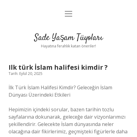
menüyü
Anasayfa
aç
Gizlilik Politikası
Sade Yaşam Tüyoları
Yasal Uyarı
Hayatına ferahlık katan öneriler!
Hakkımızda
Ilk türk İslam halifesi kimdir ?
Tarih: Eylül 20, 2025
İlk Türk İslam Halifesi Kimdir? Geleceğin İslam
Dünyası Üzerindeki Etkileri
Hepimizin içindeki sorular, bazen tarihin tozlu
sayfalarına dokunarak, geleceğe dair vizyonlarımızı
şekillendirir. Gelecekte İslam dünyasında neler
olacağına dair fikirlerimiz, geçmişteki figürlerle daha