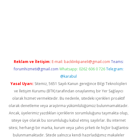
no giriş
vdcasino bahis sitesi
betexper.xyz
betci güncel giriş
htt
Reklam ve İletişim:
E-mail:
backlinkpaneli@gmail.com
Teams:
forumhizmeti@gmail.com
Whatsapp: 0262 606 0 726
Telegram:
@karabul
Yasal Uyarı:
Sitemiz, 5651 Sayılı Kanun gereğince Bilgi Teknolojileri
ve İletişim Kurumu (BTK) tarafından onaylanmış bir Yer Sağlayıcı
olarak hizmet vermektedir. Bu nedenle, sitedeki içerikleri proaktif
olarak denetleme veya araştırma yükümlülüğümüz bulunmamaktadır.
Ancak, üyelerimiz yazdıkları içeriklerin sorumluluğunu taşımakta olup,
siteye üye olarak bu sorumluluğu kabul etmiş sayılırlar. Bu internet
sitesi, herhangi bir marka, kurum veya şahıs şirketi ile hiçbir bağlantısı
bulunmamaktadır. Sitede yalnızca kendi hazırladığımız makaleler