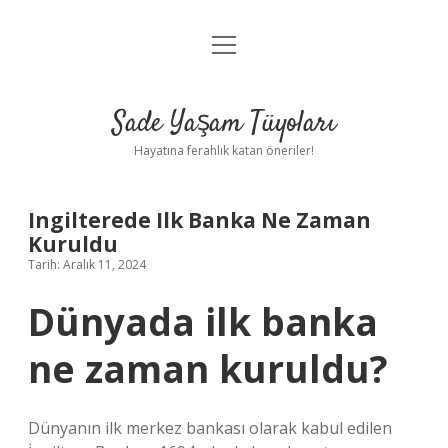
menüyü
Anasayfa
aç
Gizlilik Politikası
Sade Yaşam Tüyoları
Yasal Uyarı
Hayatına ferahlık katan öneriler!
Hakkımızda
Ingilterede Ilk Banka Ne Zaman
Kuruldu
Tarih: Aralık 11, 2024
Dünyada ilk banka
ne zaman kuruldu?
Dünyanın ilk merkez bankası olarak kabul edilen