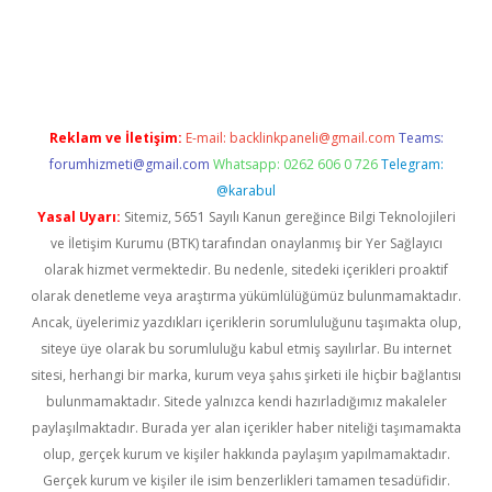
iriş
vdcasino bahis sitesi
betexper.xyz
betci güncel giriş
https:/
Reklam ve İletişim:
E-mail:
backlinkpaneli@gmail.com
Teams:
forumhizmeti@gmail.com
Whatsapp: 0262 606 0 726
Telegram:
@karabul
Yasal Uyarı:
Sitemiz, 5651 Sayılı Kanun gereğince Bilgi Teknolojileri
ve İletişim Kurumu (BTK) tarafından onaylanmış bir Yer Sağlayıcı
olarak hizmet vermektedir. Bu nedenle, sitedeki içerikleri proaktif
olarak denetleme veya araştırma yükümlülüğümüz bulunmamaktadır.
Ancak, üyelerimiz yazdıkları içeriklerin sorumluluğunu taşımakta olup,
siteye üye olarak bu sorumluluğu kabul etmiş sayılırlar. Bu internet
sitesi, herhangi bir marka, kurum veya şahıs şirketi ile hiçbir bağlantısı
bulunmamaktadır. Sitede yalnızca kendi hazırladığımız makaleler
paylaşılmaktadır. Burada yer alan içerikler haber niteliği taşımamakta
olup, gerçek kurum ve kişiler hakkında paylaşım yapılmamaktadır.
Gerçek kurum ve kişiler ile isim benzerlikleri tamamen tesadüfidir.