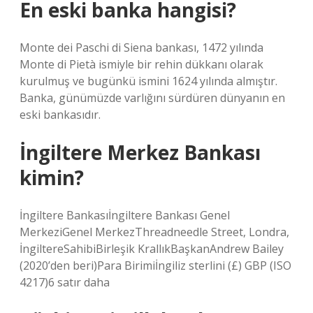
En eski banka hangisi?
Monte dei Paschi di Siena bankası, 1472 yılında
Monte di Pietà ismiyle bir rehin dükkanı olarak
kurulmuş ve bugünkü ismini 1624 yılında almıştır.
Banka, günümüzde varlığını sürdüren dünyanın en
eski bankasıdır.
İngiltere Merkez Bankası
kimin?
İngiltere Bankasıİngiltere Bankası Genel
MerkeziGenel MerkezThreadneedle Street, Londra,
İngiltereSahibiBirleşik KrallıkBaşkanAndrew Bailey
(2020’den beri)Para Birimiİngiliz sterlini (£) GBP (ISO
4217)6 satır daha