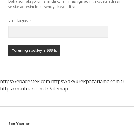
Daha sonraki yorumlarımda kullanılması için adım, e-posta adresim
ve site adresim bu tarayıcıya kaydedilsin.
7 + 8 kaçtır?
*
https://ebadestek.com
https://akyurekpazarlama.com.tr
https://mcifuar.com.tr
Sitemap
Sidebar
Son Yazılar