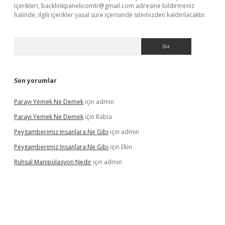
içerikleri,
backlinkpanelicomtr@gmail.com
adresine bildirmeniz
halinde, ilgili içerikler yasal süre içerisinde sitemizden kaldırılacaktır.
Arama
Son yorumlar
Parayı Yemek Ne Demek
için
admin
Parayı Yemek Ne Demek
için
Rabia
Peygamberimiz Insanlara Ne Gibi
için
admin
Peygamberimiz Insanlara Ne Gibi
için
Ekin
Ruhsal Manipülasyon Nedir
için
admin