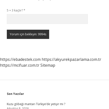
5 + 3 kaçtır?
*
https://ebadestek.com
https://akyurekpazarlama.com.tr
https://mcifuar.com.tr
Sitemap
Sidebar
Son Yazılar
Kuzu göbeği mantarı Türkiye’de yetişir mi ?
Ağustos 8, 2026