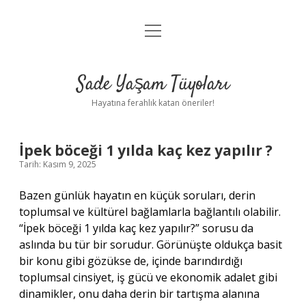
menüyü
Anasayfa
aç
Gizlilik Politikası
Sade Yaşam Tüyoları
Yasal Uyarı
Hayatına ferahlık katan öneriler!
Hakkımızda
İpek böceği 1 yılda kaç kez yapılır ?
Tarih: Kasım 9, 2025
Bazen günlük hayatın en küçük soruları, derin
toplumsal ve kültürel bağlamlarla bağlantılı olabilir.
“İpek böceği 1 yılda kaç kez yapılır?” sorusu da
aslında bu tür bir sorudur. Görünüşte oldukça basit
bir konu gibi gözükse de, içinde barındırdığı
toplumsal cinsiyet, iş gücü ve ekonomik adalet gibi
dinamikler, onu daha derin bir tartışma alanına