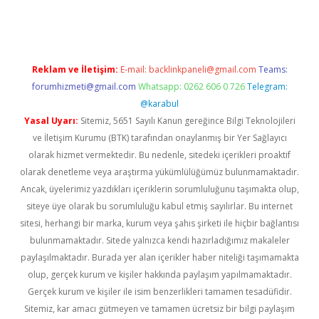
no giriş
vdcasino bahis sitesi
betexper.xyz
betci güncel giriş
ht
Reklam ve İletişim:
E-mail:
backlinkpaneli@gmail.com
Teams:
forumhizmeti@gmail.com
Whatsapp: 0262 606 0 726
Telegram:
@karabul
Yasal Uyarı:
Sitemiz, 5651 Sayılı Kanun gereğince Bilgi Teknolojileri
ve İletişim Kurumu (BTK) tarafından onaylanmış bir Yer Sağlayıcı
olarak hizmet vermektedir. Bu nedenle, sitedeki içerikleri proaktif
olarak denetleme veya araştırma yükümlülüğümüz bulunmamaktadır.
Ancak, üyelerimiz yazdıkları içeriklerin sorumluluğunu taşımakta olup,
siteye üye olarak bu sorumluluğu kabul etmiş sayılırlar. Bu internet
sitesi, herhangi bir marka, kurum veya şahıs şirketi ile hiçbir bağlantısı
bulunmamaktadır. Sitede yalnızca kendi hazırladığımız makaleler
paylaşılmaktadır. Burada yer alan içerikler haber niteliği taşımamakta
olup, gerçek kurum ve kişiler hakkında paylaşım yapılmamaktadır.
Gerçek kurum ve kişiler ile isim benzerlikleri tamamen tesadüfidir.
Sitemiz, kar amacı gütmeyen ve tamamen ücretsiz bir bilgi paylaşım