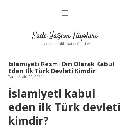
menüyü
Anasayfa
aç
Gizlilik Politikası
Sade Yaşam Tüyoları
Yasal Uyarı
Hayatına ferahlık katan öneriler!
Hakkımızda
Islamiyeti Resmi Din Olarak Kabul
Eden Ilk Türk Devleti Kimdir
Tarih: Aralık 22, 2024
İslamiyeti kabul
eden ilk Türk devleti
kimdir?