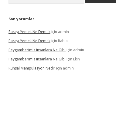
Son yorumlar
Parayı Yemek Ne Demek
için
admin
Parayı Yemek Ne Demek
için
Rabia
Peygamberimiz Insanlara Ne Gibi
için
admin
Peygamberimiz Insanlara Ne Gibi
için
Ekin
Ruhsal Manipülasyon Nedir
için
admin
iş
vdcasino bahis sitesi
betexper.xyz
betci güncel giriş
https://b