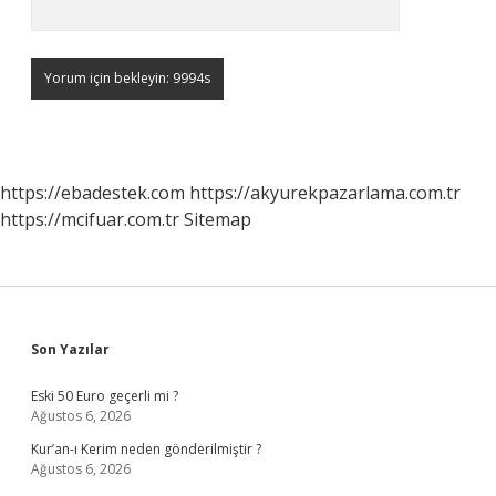
https://ebadestek.com
https://akyurekpazarlama.com.tr
https://mcifuar.com.tr
Sitemap
Sidebar
Son Yazılar
Eski 50 Euro geçerli mi ?
Ağustos 6, 2026
Kur’an-ı Kerim neden gönderilmiştir ?
Ağustos 6, 2026