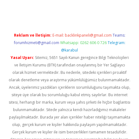
 giriş
vdcasino bahis sitesi
betexper.xyz
betci güncel giriş
https
Reklam ve İletişim:
E-mail:
backlinkpaneli@gmail.com
Teams:
forumhizmeti@gmail.com
Whatsapp: 0262 606 0 726
Telegram:
@karabul
Yasal Uyarı:
Sitemiz, 5651 Sayılı Kanun gereğince Bilgi Teknolojileri
ve İletişim Kurumu (BTK) tarafından onaylanmış bir Yer Sağlayıcı
olarak hizmet vermektedir. Bu nedenle, sitedeki içerikleri proaktif
olarak denetleme veya araştırma yükümlülüğümüz bulunmamaktadır.
Ancak, üyelerimiz yazdıkları içeriklerin sorumluluğunu taşımakta olup,
siteye üye olarak bu sorumluluğu kabul etmiş sayılırlar. Bu internet
sitesi, herhangi bir marka, kurum veya şahıs şirketi ile hiçbir bağlantısı
bulunmamaktadır. Sitede yalnızca kendi hazırladığımız makaleler
paylaşılmaktadır. Burada yer alan içerikler haber niteliği taşımamakta
olup, gerçek kurum ve kişiler hakkında paylaşım yapılmamaktadır.
Gerçek kurum ve kişiler ile isim benzerlikleri tamamen tesadüfidir.