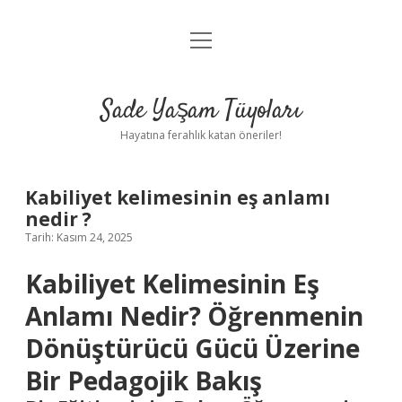
menüyü
Anasayfa
aç
Gizlilik Politikası
Sade Yaşam Tüyoları
Yasal Uyarı
Hayatına ferahlık katan öneriler!
Hakkımızda
Kabiliyet kelimesinin eş anlamı
nedir ?
Tarih: Kasım 24, 2025
Kabiliyet Kelimesinin Eş
Anlamı Nedir? Öğrenmenin
Dönüştürücü Gücü Üzerine
Bir Pedagojik Bakış