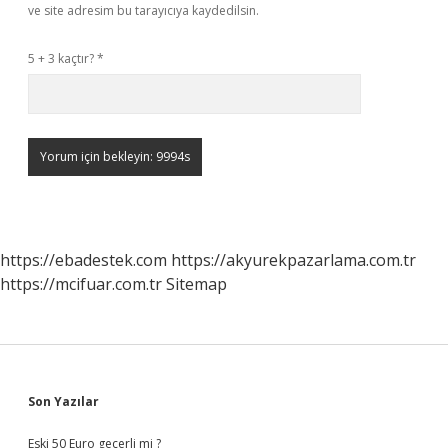
ve site adresim bu tarayıcıya kaydedilsin.
5 + 3 kaçtır?
*
https://ebadestek.com
https://akyurekpazarlama.com.tr
https://mcifuar.com.tr
Sitemap
Sidebar
Son Yazılar
Eski 50 Euro geçerli mi ?