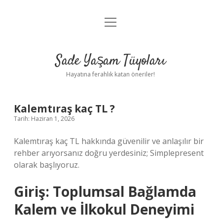
menüyü
Anasayfa
aç
Gizlilik Politikası
Sade Yaşam Tüyoları
Yasal Uyarı
Hayatına ferahlık katan öneriler!
Hakkımızda
Kalemtıraş kaç TL ?
Tarih: Haziran 1, 2026
Kalemtıraş kaç TL hakkında güvenilir ve anlaşılır bir
rehber arıyorsanız doğru yerdesiniz; Simplepresent
olarak başlıyoruz.
Giriş: Toplumsal Bağlamda
Kalem ve İlkokul Deneyimi