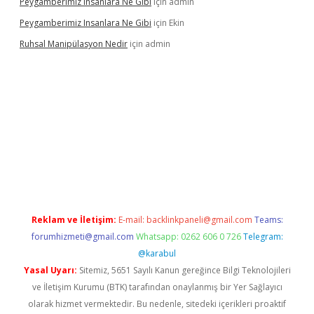
Peygamberimiz Insanlara Ne Gibi
için
admin
Peygamberimiz Insanlara Ne Gibi
için
Ekin
Ruhsal Manipülasyon Nedir
için
admin
 giriş
vdcasino bahis sitesi
betexper.xyz
betci güncel giriş
https
Reklam ve İletişim:
E-mail:
backlinkpaneli@gmail.com
Teams:
forumhizmeti@gmail.com
Whatsapp: 0262 606 0 726
Telegram:
@karabul
Yasal Uyarı:
Sitemiz, 5651 Sayılı Kanun gereğince Bilgi Teknolojileri
ve İletişim Kurumu (BTK) tarafından onaylanmış bir Yer Sağlayıcı
olarak hizmet vermektedir. Bu nedenle, sitedeki içerikleri proaktif