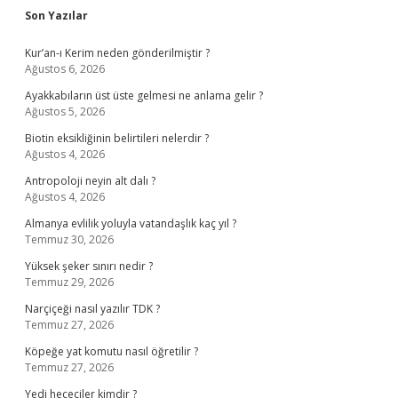
Sidebar
Son Yazılar
Kur’an-ı Kerim neden gönderilmiştir ?
Ağustos 6, 2026
Ayakkabıların üst üste gelmesi ne anlama gelir ?
Ağustos 5, 2026
Biotin eksikliğinin belirtileri nelerdir ?
Ağustos 4, 2026
Antropoloji neyin alt dalı ?
Ağustos 4, 2026
Almanya evlilik yoluyla vatandaşlık kaç yıl ?
Temmuz 30, 2026
Yüksek şeker sınırı nedir ?
Temmuz 29, 2026
Narçiçeği nasıl yazılır TDK ?
Temmuz 27, 2026
Köpeğe yat komutu nasıl öğretilir ?
Temmuz 27, 2026
Yedi hececiler kimdir ?