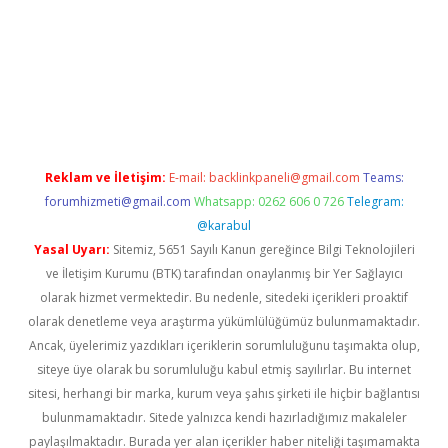
no giriş
vdcasino bahis sitesi
betexper.xyz
betci güncel giriş
htt
Reklam ve İletişim:
E-mail:
backlinkpaneli@gmail.com
Teams:
forumhizmeti@gmail.com
Whatsapp: 0262 606 0 726
Telegram:
@karabul
Yasal Uyarı:
Sitemiz, 5651 Sayılı Kanun gereğince Bilgi Teknolojileri
ve İletişim Kurumu (BTK) tarafından onaylanmış bir Yer Sağlayıcı
olarak hizmet vermektedir. Bu nedenle, sitedeki içerikleri proaktif
olarak denetleme veya araştırma yükümlülüğümüz bulunmamaktadır.
Ancak, üyelerimiz yazdıkları içeriklerin sorumluluğunu taşımakta olup,
siteye üye olarak bu sorumluluğu kabul etmiş sayılırlar. Bu internet
sitesi, herhangi bir marka, kurum veya şahıs şirketi ile hiçbir bağlantısı
bulunmamaktadır. Sitede yalnızca kendi hazırladığımız makaleler
paylaşılmaktadır. Burada yer alan içerikler haber niteliği taşımamakta