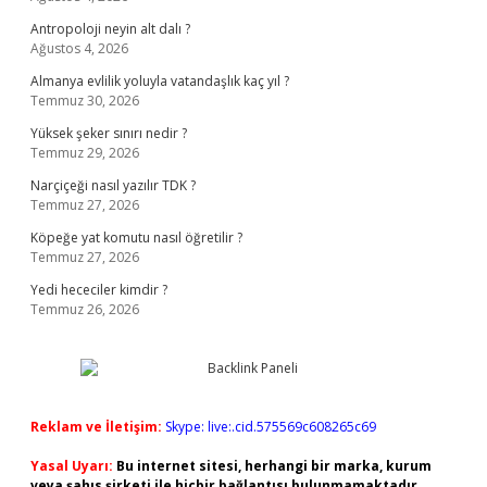
Antropoloji neyin alt dalı ?
Ağustos 4, 2026
Almanya evlilik yoluyla vatandaşlık kaç yıl ?
Temmuz 30, 2026
Yüksek şeker sınırı nedir ?
Temmuz 29, 2026
Narçiçeği nasıl yazılır TDK ?
Temmuz 27, 2026
Köpeğe yat komutu nasıl öğretilir ?
Temmuz 27, 2026
Yedi hececiler kimdir ?
Temmuz 26, 2026
Reklam ve İletişim:
Skype: live:.cid.575569c608265c69
Yasal Uyarı:
Bu internet sitesi, herhangi bir marka, kurum
veya şahıs şirketi ile hiçbir bağlantısı bulunmamaktadır.