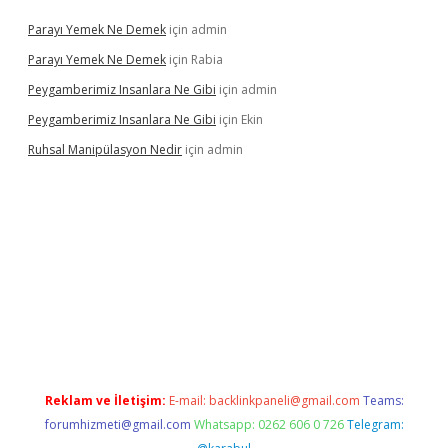
Parayı Yemek Ne Demek
için
admin
Parayı Yemek Ne Demek
için
Rabia
Peygamberimiz Insanlara Ne Gibi
için
admin
Peygamberimiz Insanlara Ne Gibi
için
Ekin
Ruhsal Manipülasyon Nedir
için
admin
casino giriş
vdcasino bahis sitesi
betexper.xyz
betci güncel gir
Reklam ve İletişim:
E-mail:
backlinkpaneli@gmail.com
Teams:
forumhizmeti@gmail.com
Whatsapp: 0262 606 0 726
Telegram: