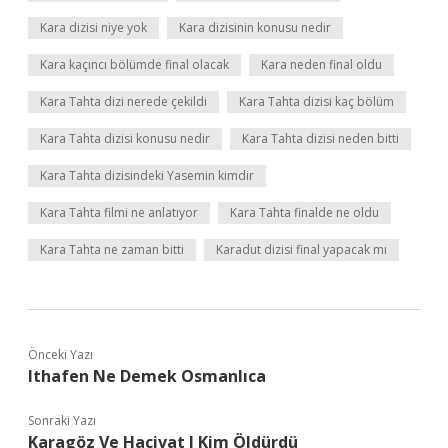
Kara dizisi niye yok
Kara dizisinin konusu nedir
Kara kaçıncı bölümde final olacak
Kara neden final oldu
Kara Tahta dizi nerede çekildi
Kara Tahta dizisi kaç bölüm
Kara Tahta dizisi konusu nedir
Kara Tahta dizisi neden bitti
Kara Tahta dizisindeki Yasemin kimdir
Kara Tahta filmi ne anlatıyor
Kara Tahta finalde ne oldu
Kara Tahta ne zaman bitti
Karadut dizisi final yapacak mı
Önceki Yazı
Ithafen Ne Demek Osmanlıca
Sonraki Yazı
Karagöz Ve Hacivat I Kim Öldürdü