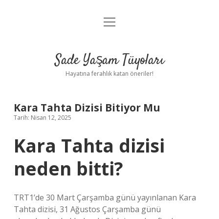
menüyü
Anasayfa
aç
Gizlilik Politikası
Sade Yaşam Tüyoları
Yasal Uyarı
Hayatına ferahlık katan öneriler!
Hakkımızda
Kara Tahta Dizisi Bitiyor Mu
Tarih: Nisan 12, 2025
Kara Tahta dizisi
neden bitti?
TRT1’de 30 Mart Çarşamba günü yayınlanan Kara
Tahta dizisi, 31 Ağustos Çarşamba günü