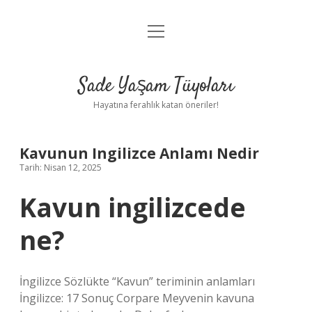
menüyü
Anasayfa
aç
Gizlilik Politikası
Sade Yaşam Tüyoları
Yasal Uyarı
Hayatına ferahlık katan öneriler!
Hakkımızda
Kavunun Ingilizce Anlamı Nedir
Tarih: Nisan 12, 2025
Kavun ingilizcede
ne?
İngilizce Sözlükte “Kavun” teriminin anlamları
İngilizce: 17 Sonuç Corpare Meyvenin kavuna