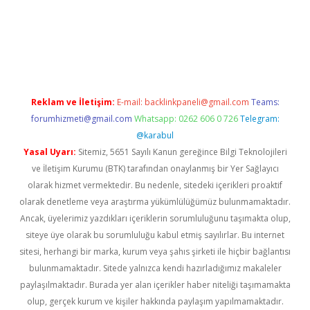
no giriş
vdcasino bahis sitesi
betexper.xyz
betci güncel giriş
htt
Reklam ve İletişim:
E-mail:
backlinkpaneli@gmail.com
Teams:
forumhizmeti@gmail.com
Whatsapp: 0262 606 0 726
Telegram:
@karabul
Yasal Uyarı:
Sitemiz, 5651 Sayılı Kanun gereğince Bilgi Teknolojileri
ve İletişim Kurumu (BTK) tarafından onaylanmış bir Yer Sağlayıcı
olarak hizmet vermektedir. Bu nedenle, sitedeki içerikleri proaktif
olarak denetleme veya araştırma yükümlülüğümüz bulunmamaktadır.
Ancak, üyelerimiz yazdıkları içeriklerin sorumluluğunu taşımakta olup,
siteye üye olarak bu sorumluluğu kabul etmiş sayılırlar. Bu internet
sitesi, herhangi bir marka, kurum veya şahıs şirketi ile hiçbir bağlantısı
bulunmamaktadır. Sitede yalnızca kendi hazırladığımız makaleler
paylaşılmaktadır. Burada yer alan içerikler haber niteliği taşımamakta
olup, gerçek kurum ve kişiler hakkında paylaşım yapılmamaktadır.