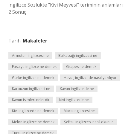
İngilizce Sözlükte “Kivi Meyvesi” teriminin anlamları:
2 Sonuç
Tarih:
Makaleler
Armutun İngilizcesi ne
Balkabağı ingilizcesi ne
Fasulye ingilizce ne demek
Grapes ne demek
Gurke ingilizce ne demek
Havuç ingilizcede nasıl yazılıyor
Karpuzun İngilizcesi ne
Kavun ingilizcede ne
Kavun isimleri nelerdir
Kivi ingilizcede ne
Kivi ingilizcede ne demek
Maça ingilizcesi ne
Melon ingilizce ne demek
Şeftali ingilizcesi nasıl okunur
Turşu ingilizce ne demek