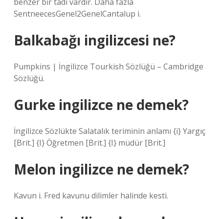
benzer bir tadı vardır. Daha fazla
SentneecesGenel2GenelCantalup i.
Balkabağı ingilizcesi ne?
Pumpkins | İngilizce Tourkish Sözlüğü – Cambridge
Sözlüğü.
Gurke ingilizce ne demek?
İngilizce Sözlükte Salatalık teriminin anlamı {i} Yargıç
[Brit.] {I} Öğretmen [Brit.] {I} müdür [Brit.]
Melon ingilizce ne demek?
Kavun i. Fred kavunu dilimler halinde kesti.