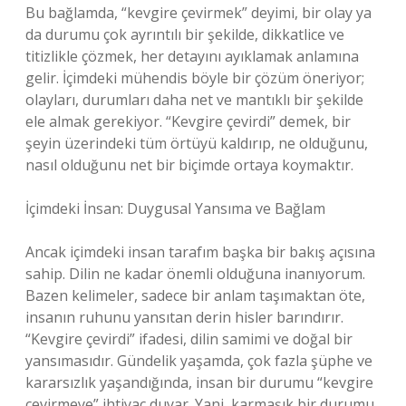
Bu bağlamda, “kevgire çevirmek” deyimi, bir olay ya
da durumu çok ayrıntılı bir şekilde, dikkatlice ve
titizlikle çözmek, her detayını ayıklamak anlamına
gelir. İçimdeki mühendis böyle bir çözüm öneriyor;
olayları, durumları daha net ve mantıklı bir şekilde
ele almak gerekiyor. “Kevgire çevirdi” demek, bir
şeyin üzerindeki tüm örtüyü kaldırıp, ne olduğunu,
nasıl olduğunu net bir biçimde ortaya koymaktır.
İçimdeki İnsan: Duygusal Yansıma ve Bağlam
Ancak içimdeki insan tarafım başka bir bakış açısına
sahip. Dilin ne kadar önemli olduğuna inanıyorum.
Bazen kelimeler, sadece bir anlam taşımaktan öte,
insanın ruhunu yansıtan derin hisler barındırır.
“Kevgire çevirdi” ifadesi, dilin samimi ve doğal bir
yansımasıdır. Gündelik yaşamda, çok fazla şüphe ve
kararsızlık yaşandığında, insan bir durumu “kevgire
çevirmeye” ihtiyaç duyar. Yani, karmaşık bir durumu