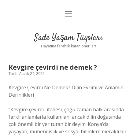
menüyü
Anasayfa
aç
Gizlilik Politikası
Sade Yaşam Tüyoları
Yasal Uyarı
Hayatına ferahlık katan öneriler!
Hakkımızda
Kevgire çevirdi ne demek ?
Tarih: Aralık 24, 2025
Kevgire Çevirdi Ne Demek? Dilin Evrimi ve Anlamın
Derinlikleri
“Kevgire çevirdi” ifadesi, çoğu zaman halk arasında
farklı anlamlarla kullanılan, ancak dilin doğasında
çok önemli bir yer tutan bir deyim. Konya’da
yaşayan, mühendislik ve sosyal bilimlere meraklı bir