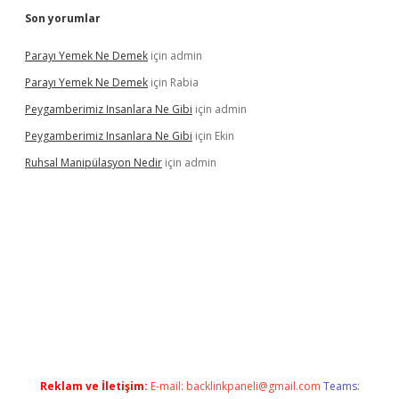
Son yorumlar
Parayı Yemek Ne Demek
için
admin
Parayı Yemek Ne Demek
için
Rabia
Peygamberimiz Insanlara Ne Gibi
için
admin
Peygamberimiz Insanlara Ne Gibi
için
Ekin
Ruhsal Manipülasyon Nedir
için
admin
no giriş
vdcasino bahis sitesi
betexper.xyz
betci güncel giriş
ht
Reklam ve İletişim:
E-mail:
backlinkpaneli@gmail.com
Teams: