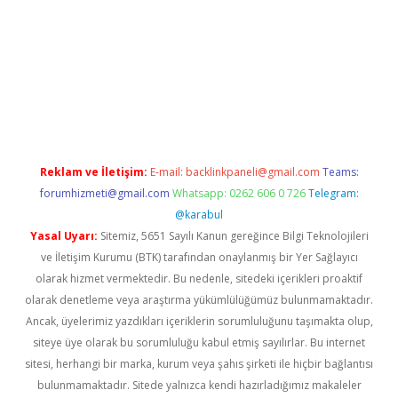
no giriş
vdcasino bahis sitesi
betexper.xyz
betci güncel giriş
ht
Reklam ve İletişim:
E-mail:
backlinkpaneli@gmail.com
Teams:
forumhizmeti@gmail.com
Whatsapp: 0262 606 0 726
Telegram:
@karabul
Yasal Uyarı:
Sitemiz, 5651 Sayılı Kanun gereğince Bilgi Teknolojileri
ve İletişim Kurumu (BTK) tarafından onaylanmış bir Yer Sağlayıcı
olarak hizmet vermektedir. Bu nedenle, sitedeki içerikleri proaktif
olarak denetleme veya araştırma yükümlülüğümüz bulunmamaktadır.
Ancak, üyelerimiz yazdıkları içeriklerin sorumluluğunu taşımakta olup,
siteye üye olarak bu sorumluluğu kabul etmiş sayılırlar. Bu internet
sitesi, herhangi bir marka, kurum veya şahıs şirketi ile hiçbir bağlantısı
bulunmamaktadır. Sitede yalnızca kendi hazırladığımız makaleler