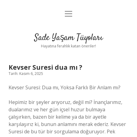
menüyü
Anasayfa
aç
Gizlilik Politikası
Sade Yaşam Tüyoları
Yasal Uyarı
Hayatına ferahlık katan öneriler!
Hakkımızda
Kevser Suresi dua mı ?
Tarih: Kasım 6, 2025
Kevser Suresi: Dua mı, Yoksa Farklı Bir Anlam mı?
Hepimiz bir şeyler arıyoruz, değil mi? İnançlarımız,
dualarımız ve her gün içsel huzur bulmaya
çalışırken, bazen bir kelime ya da bir ayetle
karşılaşırız ki, bunun anlamını merak ederiz. Kevser
Suresi de bu tür bir sorgulama doğuruyor. Pek