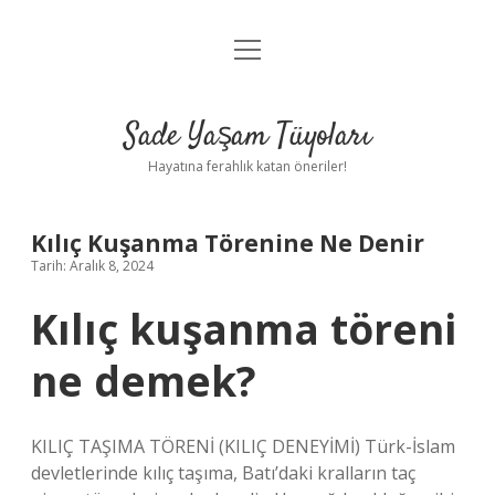
menüyü
Anasayfa
aç
Gizlilik Politikası
Sade Yaşam Tüyoları
Yasal Uyarı
Hayatına ferahlık katan öneriler!
Hakkımızda
Kılıç Kuşanma Törenine Ne Denir
Tarih: Aralık 8, 2024
Kılıç kuşanma töreni
ne demek?
KILIÇ TAŞIMA TÖRENİ (KILIÇ DENEYİMİ) Türk-İslam
devletlerinde kılıç taşıma, Batı’daki kralların taç