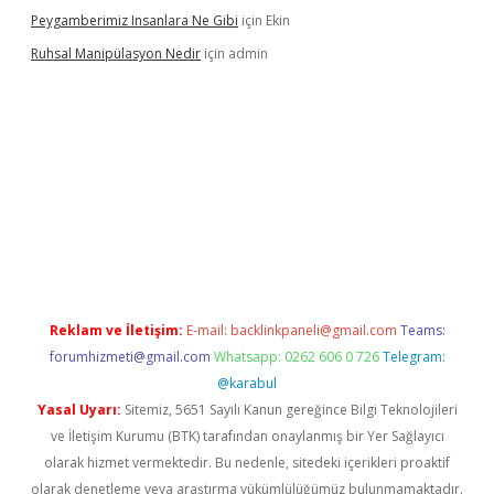
Peygamberimiz Insanlara Ne Gibi
için
Ekin
Ruhsal Manipülasyon Nedir
için
admin
 giriş
vdcasino bahis sitesi
betexper.xyz
betci güncel giriş
https
Reklam ve İletişim:
E-mail:
backlinkpaneli@gmail.com
Teams:
forumhizmeti@gmail.com
Whatsapp: 0262 606 0 726
Telegram:
@karabul
Yasal Uyarı:
Sitemiz, 5651 Sayılı Kanun gereğince Bilgi Teknolojileri
ve İletişim Kurumu (BTK) tarafından onaylanmış bir Yer Sağlayıcı
olarak hizmet vermektedir. Bu nedenle, sitedeki içerikleri proaktif
olarak denetleme veya araştırma yükümlülüğümüz bulunmamaktadır.