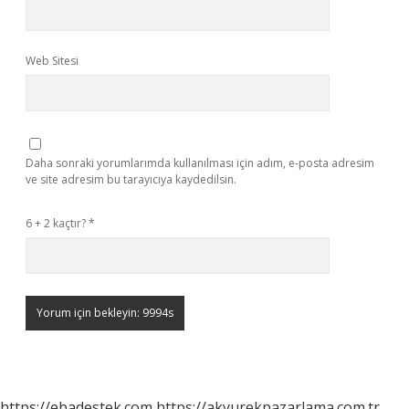
Web Sitesi
Daha sonraki yorumlarımda kullanılması için adım, e-posta adresim
ve site adresim bu tarayıcıya kaydedilsin.
6 + 2 kaçtır?
*
https://ebadestek.com
https://akyurekpazarlama.com.tr