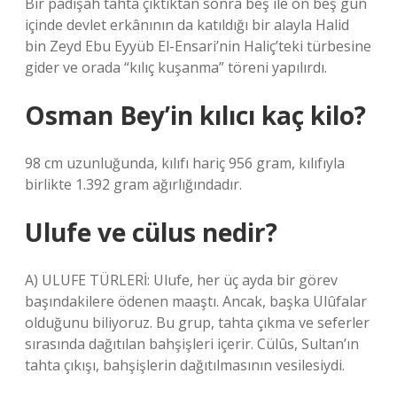
Bir padişah tahta çıktıktan sonra beş ile on beş gün
içinde devlet erkânının da katıldığı bir alayla Halid
bin Zeyd Ebu Eyyüb El-Ensari’nin Haliç’teki türbesine
gider ve orada “kılıç kuşanma” töreni yapılırdı.
Osman Bey’in kılıcı kaç kilo?
98 cm uzunluğunda, kılıfı hariç 956 gram, kılıfıyla
birlikte 1.392 gram ağırlığındadır.
Ulufe ve cülus nedir?
A) ULUFE TÜRLERİ: Ulufe, her üç ayda bir görev
başındakilere ödenen maaştı. Ancak, başka Ulûfalar
olduğunu biliyoruz. Bu grup, tahta çıkma ve seferler
sırasında dağıtılan bahşişleri içerir. Cülûs, Sultan’ın
tahta çıkışı, bahşişlerin dağıtılmasının vesilesiydi.