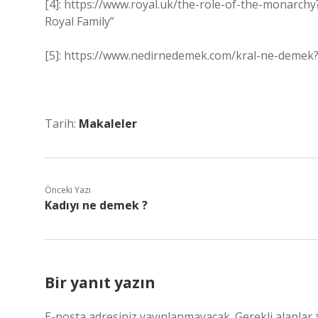
[4]: https://www.royal.uk/the-role-of-the-monarc
Royal Family”
[5]: https://www.nedirnedemek.com/kral-ne-demek
Tarih:
Makaleler
Önceki Yazı
Kadıyı ne demek ?
Bir yanıt yazın
E-posta adresiniz yayınlanmayacak.
Gerekli alanlar