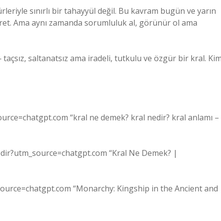
rleriyle sınırlı bir tahayyül değil. Bu kavram bugün ve yarın
er üret. Ama aynı zamanda sorumluluk al, görünür ol ama
 taçsız, saltanatsız ama iradeli, tutkulu ve özgür bir kral. Ki
rce=chatgpt.com “kral ne demek? kral nedir? kral anlamı –
-nedir?utm_source=chatgpt.com “Kral Ne Demek? |
ource=chatgpt.com “Monarchy: Kingship in the Ancient and