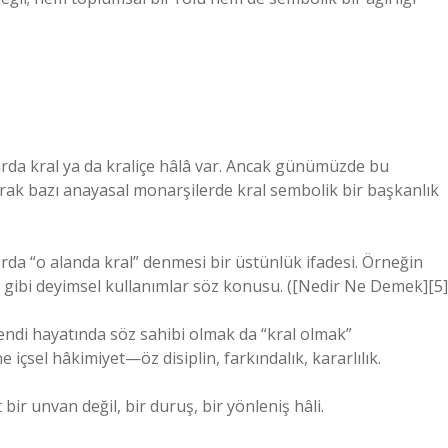
rda kral ya da kraliçe hâlâ var. Ancak günümüzde bu
larak bazı anayasal monarşilerde kral sembolik bir başkanlık
rda “o alanda kral” denmesi bir üstünlük ifadesi. Örneğin
al” gibi deyimsel kullanımlar söz konusu. ([Nedir Ne Demek][5]
ndi hayatında söz sahibi olmak da “kral olmak”
e içsel hâkimiyet—öz disiplin, farkındalık, kararlılık.
r unvan değil, bir duruş, bir yönleniş hâli.