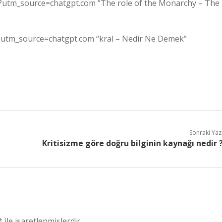
hy?utm_source=chatgpt.com “The role of the Monarchy – The
?utm_source=chatgpt.com “kral – Nedir Ne Demek”
Sonraki Yaz
Kritisizme göre doğru bilginin kaynağı nedir 
*
ile işaretlenmişlerdir