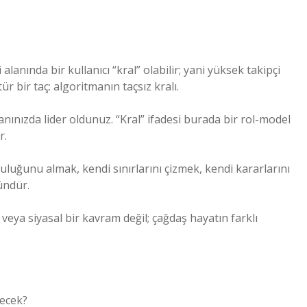
alanında bir kullanıcı “kral” olabilir; yani yüksek takipçi
tür bir taç: algoritmanın taçsız kralı.
anınızda lider oldunuz. “Kral” ifadesi burada bir rol-model
r.
uluğunu almak, kendi sınırlarını çizmek, kendi kararlarını
ündür.
veya siyasal bir kavram değil; çağdaş hayatın farklı
lecek?