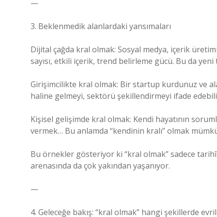
—
3. Beklenmedik alanlardaki yansımaları
Dijital çağda kral olmak: Sosyal medya, içerik üretimi 
sayısı, etkili içerik, trend belirleme gücü. Bu da yeni 
Girişimcilikte kral olmak: Bir startup kurdunuz ve al
haline gelmeyi, sektörü şekillendirmeyi ifade edebili
Kişisel gelişimde kral olmak: Kendi hayatının soruml
vermek… Bu anlamda “kendinin kralı” olmak mümk
Bu örnekler gösteriyor ki “kral olmak” sadece tarihî 
arenasında da çok yakından yaşanıyor.
—
4. Geleceğe bakış: “kral olmak” hangi şekillerde evri