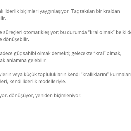
liderlik biçimleri yaygınlaşıyor. Taç takılan bir kraldan
ir.
e süreçleri otomatikleşiyor; bu durumda “kral olmak” belki d
ne dönüşebilir.
 sadece güç sahibi olmak demekti; gelecekte “kral” olmak,
ak anlamına gelebilir.
lerin veya küçük toplulukların kendi “krallıklarını” kurmalar
i, kendi liderlik modelleriyle.
şiyor, dönüşüyor, yeniden biçimleniyor.