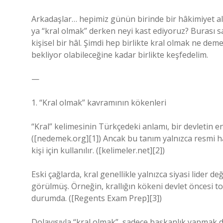
Arkadaşlar… hepimiz günün birinde bir hâkimiyet ala
ya “kral olmak” derken neyi kast ediyoruz? Burası sa
kişisel bir hâl. Şimdi hep birlikte kral olmak ne de
bekliyor olabileceğine kadar birlikte keşfedelim.
—
1. “Kral olmak” kavramının kökenleri
“Kral” kelimesinin Türkçedeki anlamı, bir devletin en
([nedemek.org][1]) Ancak bu tanım yalnızca resmi hâ
kişi için kullanılır. ([kelimeler.net][2])
Eski çağlarda, kral genellikle yalnızca siyasi lider de
görülmüş. Örneğin, krallığın kökeni devlet öncesi toplu
durumda. ([Regents Exam Prep][3])
Dolayısıyla “kral olmak”, sadece başkanlık yapmak d