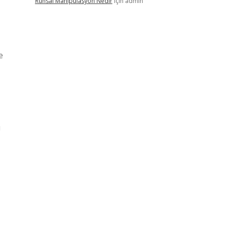
Ruhsal Manipülasyon Nedir
için
admin
e
ı