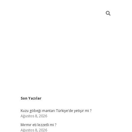
Sidebar
Son Yazılar
ilbet mobil giriş
piabellacasino giri
Kuzu göbeği mantarı Türkiye’de yetişir mi ?
Ağustos 8, 2026
Mırmır eti lezzetli mi ?
Ağustos 8, 2026