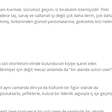
nı kurmak, sözümüz geçsin, iz bırakalım istemişizdir. Peki
dece taç, saray ve saltanat işi değil; çok daha derin, çok dah
mekmiş, kökeninden güncel yansımalarına, gelecekte bizi nele
 üst otoritesini elinde bulunduran kişiye işaret eder.
kimiyet için değil; mecaz anlamda da “bir alanda üstün olan
ğil aynı zamanda dini ya da kültürel bir figür olarak da
luklarla, şefliklerle, kutsal bir liderlik algısıyla iç içe geçmi
eğil; hem toplumsal bir rolü hem de sembolik bir ağırlığı