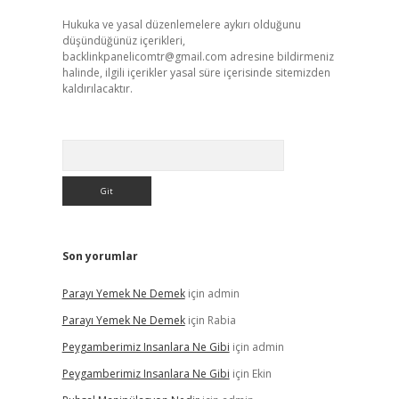
Hukuka ve yasal düzenlemelere aykırı olduğunu
düşündüğünüz içerikleri,
backlinkpanelicomtr@gmail.com
adresine bildirmeniz
halinde, ilgili içerikler yasal süre içerisinde sitemizden
kaldırılacaktır.
Arama
Son yorumlar
Parayı Yemek Ne Demek
için
admin
Parayı Yemek Ne Demek
için
Rabia
Peygamberimiz Insanlara Ne Gibi
için
admin
Peygamberimiz Insanlara Ne Gibi
için
Ekin