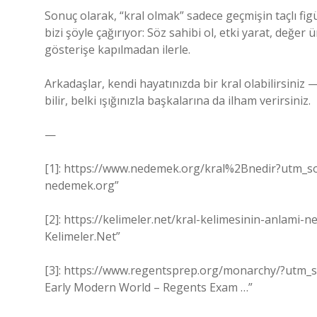
Sonuç olarak, “kral olmak” sadece geçmişin taçlı figü
bizi şöyle çağırıyor: Söz sahibi ol, etki yarat, değ
gösterişe kapılmadan ilerle.
Arkadaşlar, kendi hayatınızda bir kral olabilirsiniz —
bilir, belki ışığınızla başkalarına da ilham verirsiniz.
—
[1]: https://www.nedemek.org/kral%2Bnedir?utm_sou
nedemek.org”
[2]: https://kelimeler.net/kral-kelimesinin-anlami
Kelimeler.Net”
[3]: https://www.regentsprep.org/monarchy/?utm_s
Early Modern World – Regents Exam …”