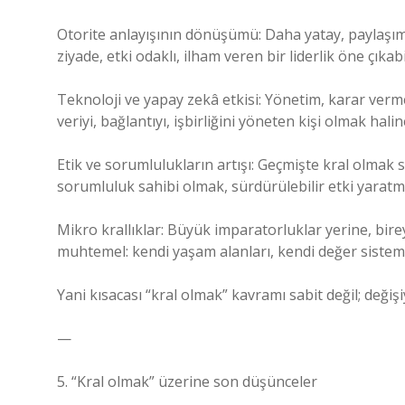
Otorite anlayışının dönüşümü: Daha yatay, paylaşımlı 
ziyade, etki odaklı, ilham veren bir liderlik öne çıkabil
Teknoloji ve yapay zekâ etkisi: Yönetim, karar verm
veriyi, bağlantıyı, işbirliğini yöneten kişi olmak hali
Etik ve sorumlulukların artışı: Geçmişte kral olmak
sorumluluk sahibi olmak, sürdürülebilir etki yaratm
Mikro krallıklar: Büyük imparatorluklar yerine, birey
muhtemel: kendi yaşam alanları, kendi değer sistemler
Yani kısacası “kral olmak” kavramı sabit değil; deği
—
5. “Kral olmak” üzerine son düşünceler