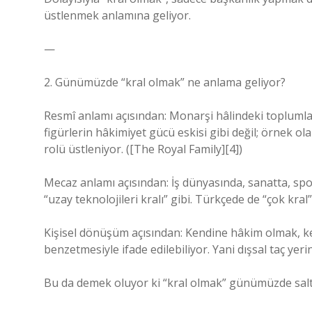
üstlenmek anlamına geliyor.
—
2. Günümüzde “kral olmak” ne anlama geliyor?
Resmî anlamı açısından: Monarşi hâlindeki toplumla
figürlerin hâkimiyet gücü eskisi gibi değil; örnek o
rolü üstleniyor. ([The Royal Family][4])
Mecaz anlamı açısından: İş dünyasında, sanatta, spo
“uzay teknolojileri kralı” gibi. Türkçede de “çok kr
Kişisel dönüşüm açısından: Kendine hâkim olmak, ke
benzetmesiyle ifade edilebiliyor. Yani dışsal taç yerin
Bu da demek oluyor ki “kral olmak” günümüzde salt bi