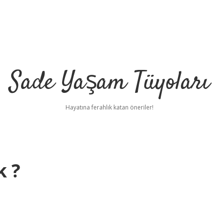
Sade Yaşam Tüyoları
Hayatına ferahlık katan öneriler!
k ?