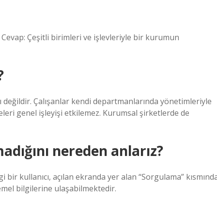
evap: Çeşitli birimleri ve işlevleriyle bir kurumun
?
ğlı değildir. Çalışanlar kendi departmanlarında yönetimleriyle
celeri genel işleyişi etkilemez. Kurumsal şirketlerde de
adığını nereden anlarız?
i bir kullanıcı, açılan ekranda yer alan “Sorgulama” kısmınd
mel bilgilerine ulaşabilmektedir.