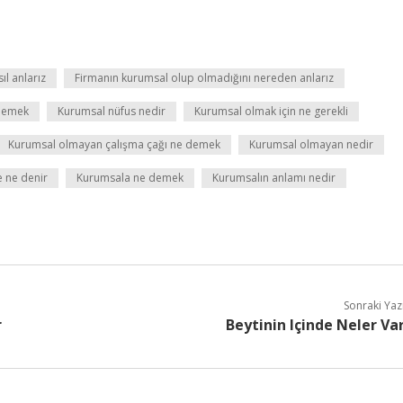
ıl anlarız
Firmanın kurumsal olup olmadığını nereden anlarız
 demek
Kurumsal nüfus nedir
Kurumsal olmak için ne gerekli
Kurumsal olmayan çalışma çağı ne demek
Kurumsal olmayan nedir
 ne denir
Kurumsala ne demek
Kurumsalın anlamı nedir
Sonraki Yaz
r
Beytinin Içinde Neler Va