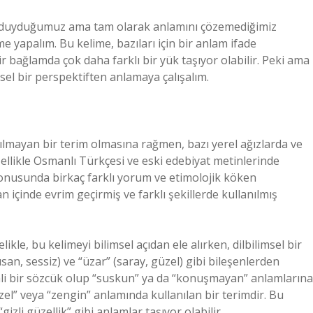
a duyduğumuz ama tam olarak anlamını çözemediğimiz
me yapalım. Bu kelime, bazıları için bir anlam ifade
bir bağlamda çok daha farklı bir yük taşıyor olabilir. Peki ama
sel bir perspektiften anlamaya çalışalım.
nılmayan bir terim olmasına rağmen, bazı yerel ağızlarda ve
zellikle Osmanlı Türkçesi ve eski edebiyat metinlerinde
konusunda birkaç farklı yorum ve etimolojik köken
 içinde evrim geçirmiş ve farklı şekillerde kullanılmış
ikle, bu kelimeyi bilimsel açıdan ele alırken, dilbilimsel bir
(susan, sessiz) ve “üzar” (saray, güzel) gibi bileşenlerden
kenli bir sözcük olup “suskun” ya da “konuşmayan” anlamlarına
zel” veya “zengin” anlamında kullanılan bir terimdir. Bu
izli güzellik” gibi anlamlar taşıyor olabilir.