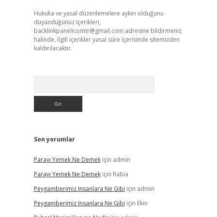
Hukuka ve yasal düzenlemelere aykırı olduğunu
düşündüğünüz içerikleri,
backlinkpanelicomtr@gmail.com
adresine bildirmeniz
halinde, ilgili içerikler yasal süre içerisinde sitemizden
kaldırılacaktır.
Arama
Son yorumlar
Parayı Yemek Ne Demek
için
admin
Parayı Yemek Ne Demek
için
Rabia
Peygamberimiz Insanlara Ne Gibi
için
admin
Peygamberimiz Insanlara Ne Gibi
için
Ekin