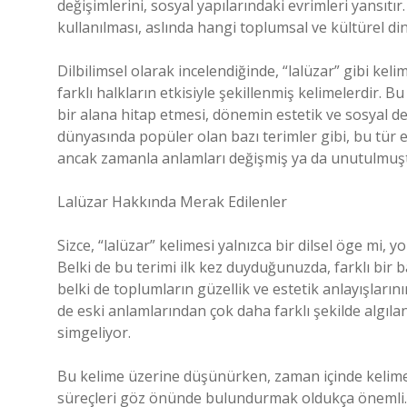
değişimlerini, sosyal yapılarındaki evrimleri yansıtır
kullanılması, aslında hangi toplumsal ve kültürel d
Dilbilimsel olarak incelendiğinde, “lalüzar” gibi ke
farklı halkların etkisiyle şekillenmiş kelimelerdir. B
bir alana hitap etmesi, dönemin estetik ve sosyal d
dünyasında popüler olan bazı terimler gibi, bu tür 
ancak zamanla anlamları değişmiş ya da unutulmuş
Lalüzar Hakkında Merak Edilenler
Sizce, “lalüzar” kelimesi yalnızca bir dilsel öge mi, 
Belki de bu terimi ilk kez duyduğunuzda, farklı bir 
belki de toplumların güzellik ve estetik anlayışların
de eski anlamlarından çok daha farklı şekilde algıl
simgeliyor.
Bu kelime üzerine düşünürken, zaman içinde kelimele
süreçleri göz önünde bulundurmak oldukça önemli. Di