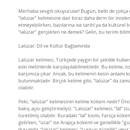
Merhaba sevgili okuyucular! Bugün, belki de çokç
“lalüzar” kelimesine dair biraz daha derin bir incele
etmeyebilirken, bazılarına ise tarihî ya da kültürel 
“lalüzar” gerçekten ne demek? Gelin, bu terimi bilim
Lalüzar: Dil ve Kültür Bağlamında
Lalüzar kelimesi, Türkçede yaygın bir şekilde kulla
eski metinlerde karşılaşılabilmektedir. Bu kelime, ö
karşımıza çıkar. Ancak, bu kelimenin kesin anlamı 
bulunmaktadır. Birçok kelime gibi, “lalüzar” da zaman
olabilir.
Peki, “lalüzar” kelimesinin kelime kökeni nedir? Öncel
bakış açısı geliştirmeliyiz. “Lalüzar” kelimesi, “lâl” 
türetilmiş olabilir. Buradaki “lal” kısmı, Farsça kö
gelirken, “üzar” ise Arapça kökenli ve genellikle “gü
durumda, “lalüzar” kelimesi, “suskun güzellik” veya “g