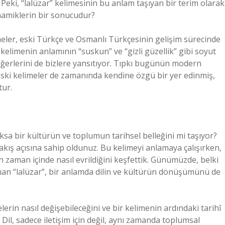
. Peki, “lalüzar” kelimesinin bu anlam taşıyan bir terim olarak
inamiklerin bir sonucudur?
limeler, eski Türkçe ve Osmanlı Türkçesinin gelişim sürecinde
u kelimenin anlamının “suskun” ve “gizli güzellik” gibi soyut
eğerlerini de bizlere yansıtıyor. Tıpkı bugünün modern
eski kelimeler de zamanında kendine özgü bir yer edinmiş,
tur.
yoksa bir kültürün ve toplumun tarihsel belleğini mi taşıyor?
bakış açısına sahip oldunuz. Bu kelimeyi anlamaya çalışırken,
ın zaman içinde nasıl evrildiğini keşfettik. Günümüzde, belki
anan “lalüzar”, bir anlamda dilin ve kültürün dönüşümünü de
rin nasıl değişebileceğini ve bir kelimenin ardındaki tarihî
l, sadece iletişim için değil, aynı zamanda toplumsal