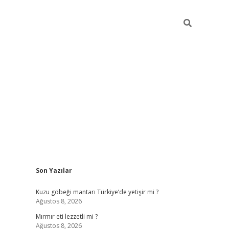
Sidebar
Son Yazılar
ilbet mobil giriş
piabellacasino gi
Kuzu göbeği mantarı Türkiye’de yetişir mi ?
Ağustos 8, 2026
Mırmır eti lezzetli mi ?
Ağustos 8, 2026