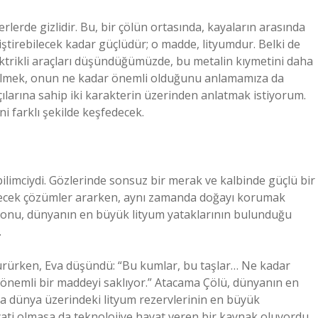
lerde gizlidir. Bu, bir çölün ortasında, kayaların arasında
ğiştirebilecek kadar güçlüdür; o madde, lityumdur. Belki de
elektrikli araçları düşündüğümüzde, bu metalin kıymetini daha
i bilmek, onun ne kadar önemli olduğunu anlamamıza da
açılarına sahip iki karakterin üzerinden anlatmak istiyorum.
i farklı şekilde keşfedecek.
 bilimciydi. Gözlerinde sonsuz bir merak ve kalbinde güçlü bir
tirecek çözümler ararken, aynı zamanda doğayı korumak
mı onu, dünyanın en büyük lityum yataklarının bulunduğu
.
 yürürken, Eva düşündü: “Bu kumlar, bu taşlar… Ne kadar
r önemli bir maddeyi saklıyor.” Atacama Çölü, dünyanın en
da dünya üzerindeki lityum rezervlerinin en büyük
yati olmasa da teknolojiye hayat veren bir kaynak oluyordu.