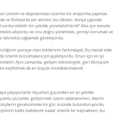
yumun üretimi ve depolanması üzerine bir araştırma yapmak.
’de ve Bolivya’da yer alırken, bu ülkeler, dünya çapında
sürdürülebilir bir şekilde yönetebilirlerdi? Alex için mesele
n temelini atıyordu ve onu doğru yönetmek, çevreyi korumak ve
bir teknoloji sağlamak gerekiyordu.
ciliğinin çevreye olan etkilerinin farkındaydı. Bu metali elde
 önemli bozulmalara yol açabiliyordu. Onun için en iyi
etmekti. Aynı zamanda, gelişen teknolojiyle, geri dönüşüm
ğini keşfetmek de en büyük önceliklerindendi.
maya çalışıyorlardı: lityumun gücünden en iyi şekilde
uyumlu çözümler geliştirmek üzere odaklanırken, Alex’in
nolojilerin gereksinimlerini göz önünde bulunduruyordu.
olojimizin kalbi olabilecek kadar önemli bir kaynakken, bu