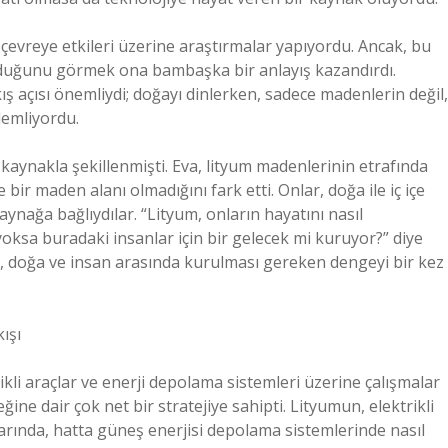
çevreye etkileri üzerine araştırmalar yapıyordu. Ancak, bu
 olduğunu görmek ona bambaşka bir anlayış kazandırdı.
ış açısı önemliydi; doğayı dinlerken, sadece madenlerin değil,
lemliyordu.
 kaynakla şekillenmişti. Eva, lityum madenlerinin etrafında
bir maden alanı olmadığını fark etti. Onlar, doğa ile iç içe
nağa bağlıydılar. “Lityum, onların hayatını nasıl
 yoksa buradaki insanlar için bir gelecek mi kuruyor?” diye
, doğa ve insan arasında kurulması gereken dengeyi bir kez
ışı
ikli araçlar ve enerji depolama sistemleri üzerine çalışmalar
ine dair çok net bir stratejiye sahipti. Lityumun, elektrikli
alarında, hatta güneş enerjisi depolama sistemlerinde nasıl