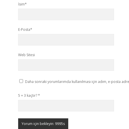
İsim*
E-Posta*
Web Sitesi
Daha sonraki yorumlarımda kullanılması için adım, e-posta adres
5 + 3 kaçtır?
*