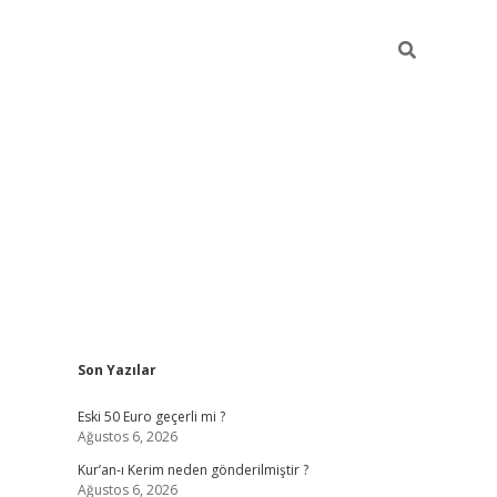
Sidebar
Son Yazılar
ilbet mobil giriş
piabellacasino 
Eski 50 Euro geçerli mi ?
Ağustos 6, 2026
Kur’an-ı Kerim neden gönderilmiştir ?
Ağustos 6, 2026