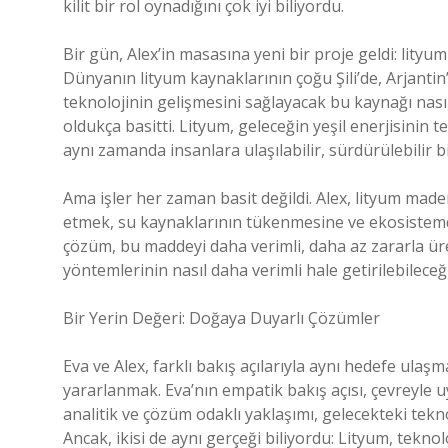
kilit bir rol oynadığını çok iyi biliyordu.
Bir gün, Alex’in masasına yeni bir proje geldi: lit
Dünyanın lityum kaynaklarının çoğu Şili’de, Arjantin
teknolojinin gelişmesini sağlayacak bu kaynağı nasıl 
oldukça basitti. Lityum, geleceğin yeşil enerjisini
aynı zamanda insanlara ulaşılabilir, sürdürülebilir 
Ama işler her zaman basit değildi. Alex, lityum maden
etmek, su kaynaklarının tükenmesine ve ekosistemde
çözüm, bu maddeyi daha verimli, daha az zararla ür
yöntemlerinin nasıl daha verimli hale getirilebilece
Bir Yerin Değeri: Doğaya Duyarlı Çözümler
Eva ve Alex, farklı bakış açılarıyla aynı hedefe ulaş
yararlanmak. Eva’nın empatik bakış açısı, çevreyle 
analitik ve çözüm odaklı yaklaşımı, gelecekteki tek
Ancak, ikisi de aynı gerçeği biliyordu: Lityum, tekn