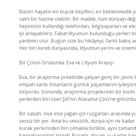
Bazen hayatın en büyük keşifleri, en beklenmedik yer
saklı bir hazine olabilir. Bir madde, tüm dünyayı de
hepimizin kullandığı telefonları, bilgisayarları ve 
iyi anlayabiliriz. Fakat lityumun bulunduğu yerler
yardımcı olur. Bugün size bu hikâyeyi, farklı bakış 
Her biri kendi dünyasında, lityumun yerini ve önemin
Bir Çölün Ortasında: Eva ve Lityum Arayışı
Eva, bir araştırma şirketinde çalışan genç bir çevre
empati vardı. İnsanların günlük yaşamlarını iyileş
istiyordu. Sonunda, araştırma projelerinin bir kıs
yerlerden biri olan Şili’nin Atacama Çölü’ne götürdü
Bir sabah, ince ince yağan çöl rüzgarları arasında
sessiz bir yer. Ama bu sessizlik, dünya için ne kada
kurak yerlerinden biri olmakla birlikte, aynı zaman
kaynaklarından biriydi. Burada, lityum, su kadar ha