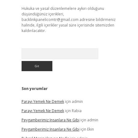
Hukuka ve yasal düzenlemelere aykırı olduğunu
düşündüğünüz içerikleri,
backlinkpanelicomtr@gmail.com
adresine bildirmeniz
halinde, ilgili içerikler yasal süre içerisinde sitemizden
kaldırılacaktır.
Arama
Son yorumlar
Parayı Yemek Ne Demek
için
admin
Parayı Yemek Ne Demek
için
Rabia
Peygamberimiz Insanlara Ne Gibi
için
admin
Peygamberimiz Insanlara Ne Gibi
için
Ekin