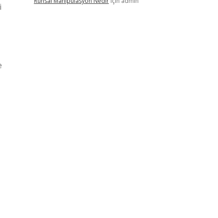
Ruhsal Manipülasyon Nedir
için
admin
i
e