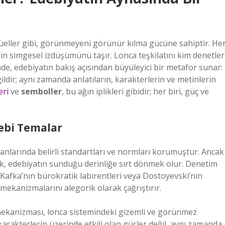
ritüeller gibi, görünmeyeni görünür kılma gücüne sahiptir. He
imin simgesel izdüşümünü taşır. Lonca teşkilatını kim denetler
nde, edebiyatın bakış açısından büyüleyici bir metafor sunar:
ldir; aynı zamanda anlatıların, karakterlerin ve metinlerin
eri
ve
semboller
, bu ağın iplikleri gibidir; her biri, güç ve
ebi Temalar
alanlarında belirli standartları ve normları korumuştur. Ancak
ek, edebiyatın sunduğu derinliğe sırt dönmek olur. Denetim
: Kafka’nın bürokratik labirentleri veya Dostoyevski’nin
ekanizmalarını alegorik olarak çağrıştırır.
mekanizması, lonca sistemindeki gizemli ve görünmez
 karakterlerin üzerinde etkili olan güçler değil, aynı zamanda