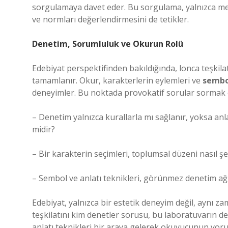
sorgulamaya davet eder. Bu sorgulama, yalnızca met
ve normları değerlendirmesini de tetikler.
Denetim, Sorumluluk ve Okurun Rolü
Edebiyat perspektifinden bakıldığında, lonca teşkil
tamamlanır. Okur, karakterlerin eylemleri ve
sembo
deneyimler. Bu noktada provokatif sorular sormak 
– Denetim yalnızca kurallarla mı sağlanır, yoksa anla
midir?
– Bir karakterin seçimleri, toplumsal düzeni nasıl ş
– Sembol ve anlatı teknikleri, görünmez denetim ağl
Edebiyat, yalnızca bir estetik deneyim değil, aynı 
teşkilatını kim denetler sorusu, bu laboratuvarın de
anlatı teknikleri bir araya gelerek okuyucunun yoru