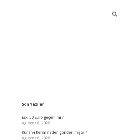
Sidebar
Son Yazılar
ilbet mobil giriş
piabellacasino gi
Eski 50 Euro geçerli mi ?
Ağustos 6, 2026
Kur’an-ı Kerim neden gönderilmiştir ?
Ağustos 6, 2026