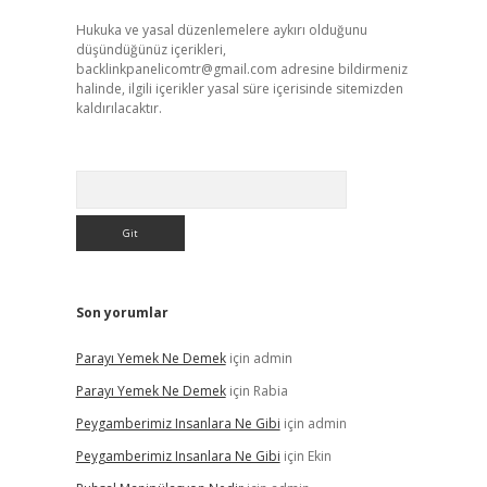
Hukuka ve yasal düzenlemelere aykırı olduğunu
düşündüğünüz içerikleri,
backlinkpanelicomtr@gmail.com
adresine bildirmeniz
halinde, ilgili içerikler yasal süre içerisinde sitemizden
kaldırılacaktır.
Arama
Son yorumlar
Parayı Yemek Ne Demek
için
admin
Parayı Yemek Ne Demek
için
Rabia
Peygamberimiz Insanlara Ne Gibi
için
admin
Peygamberimiz Insanlara Ne Gibi
için
Ekin