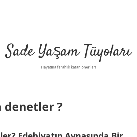
Sade Yaşam Tüyoları
Hayatına ferahlık katan öneriler!
m denetler ?
ler? Edebiyatın Aynasında Bir