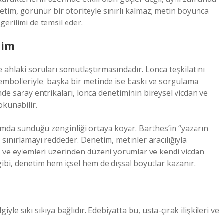
tim, görünür bir otoriteyle sınırlı kalmaz; metin boyunca
gerilimi de temsil eder.
tim
e ahlaki soruları somutlaştırmasındadır. Lonca teşkilatını
 sembolleriyle, başka bir metinde ise baskı ve sorgulama
de saray entrikaları, lonca denetiminin bireysel vicdan ve
okunabilir.
lamda sunduğu zenginliği ortaya koyar. Barthes’in “yazarın
 sınırlamayı reddeder. Denetim, metinler aracılığıyla
ri ve eylemleri üzerinden düzeni yorumlar ve kendi vicdan
 gibi, denetim hem içsel hem de dışsal boyutlar kazanır.
iyle sıkı sıkıya bağlıdır. Edebiyatta bu, usta-çırak ilişkileri ve