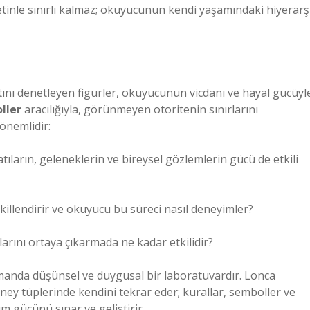
inle sınırlı kalmaz; okuyucunun kendi yaşamındaki hiyerarş
atını denetleyen figürler, okuyucunun vicdanı ve hayal gücüyl
ller
aracılığıyla, görünmeyen otoritenin sınırlarını
önemlidir:
tıların, geleneklerin ve bireysel gözlemlerin gücü de etkili
ekillendirir ve okuyucu bu süreci nasıl deneyimler?
arını ortaya çıkarmada ne kadar etkilidir?
zamanda düşünsel ve duygusal bir laboratuvardır. Lonca
ney tüplerinde kendini tekrar eder; kurallar, semboller ve
m gücünü sınar ve geliştirir.