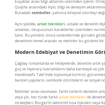
kuşaklar arası bilgi aktarımı üzerinden işlenir. Ör
Quijote arasındaki ilişki, bilgi ve deneyim aktarımın
Buradaki
semboller
, yalnızca bireysel otoriteyi değ
Aynı şekilde,
anlatı teknikleri
, ustalık ve denetim ili
anlatılar, okuyucunun karakterler üzerinden norm
tanır. Bu yöntem, lonca sistemlerinde görülen gözl
denetimin temel aracıdır ve metinler bu gözlemi bir
Modern Edebiyat ve Denetimin Gör
Çağdaş romanlarda ve hikâyelerde, denetim artık yaln
güç ve hiyerarşi kavramlarını daha karmaşık ve çok
Handmaid’s Tale”inde toplumsal kontrol, görünmez a
benzeri yapıların, sembolik otoritelerin ve sosyal no
Metinler arası okumalar, farklı türlerin denetim anl
veya şiir, her türde farklı
anlatı teknikleri
ile denetim
stratejileri, Borges’in labirentli kısa öyküleri vey