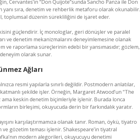
neğin, Cervantes’in “Don Quijote”sunda Sancho Panza ile Don
ın yanı sıra, denetim ve rehberlik metaforu olarak okunabilir.
il, toplumsal düzenin sürekliliğini de işaret eder.
şkisini güçlendirir. İç monologlar, geri dönüşler ve paralel
ları ve denetim mekanizmalarını deneyimlemesine olanak
em ve raporlama süreçlerinin edebi bir yansımasıdır; gözlem,
 deneyim olarak sunar.
ünmez Ağları
ızca resmi yapılarla sınırlı değildir. Postmodern anlatılar,
 katmanlı şekilde işler. Örneğin, Margaret Atwood’un “The
ma keskin denetim biçimleriyle işlenir. Burada lonca
rmların birleşimi, okuyucuda derin bir farkındalık yaratır.
ayışını karşılaştırmamıza olanak tanır. Roman, öykü, tiyatro
 ve gözetim teması işlenir. Shakespeare’in tiyatral
a Kafka’nın modern alegorileri, okuyucuyu denetimi