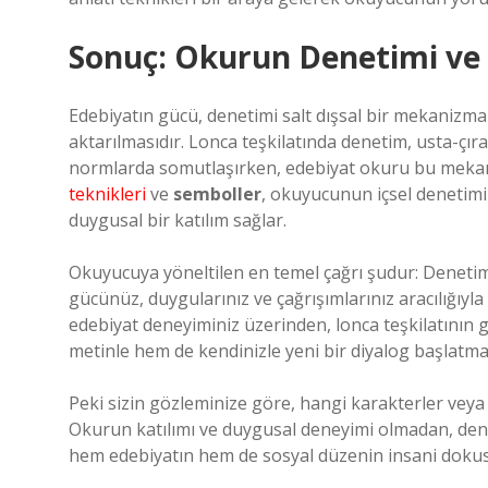
Sonuç: Okurun Denetimi ve 
Edebiyatın gücü, denetimi salt dışsal bir mekanizma
aktarılmasıdır. Lonca teşkilatında denetim, usta-çıra
normlarda somutlaşırken, edebiyat okuru bu mekan
teknikleri
ve
semboller
, okuyucunun içsel denetimin
duygusal bir katılım sağlar.
Okuyucuya yöneltilen en temel çağrı şudur: Denetim
gücünüz, duygularınız ve çağrışımlarınız aracılığıyla
edebiyat deneyiminiz üzerinden, lonca teşkilatın
metinle hem de kendinizle yeni bir diyalog başlatm
Peki sizin gözleminize göre, hangi karakterler veya 
Okurun katılımı ve duygusal deneyimi olmadan, dene
hem edebiyatın hem de sosyal düzenin insani dokus