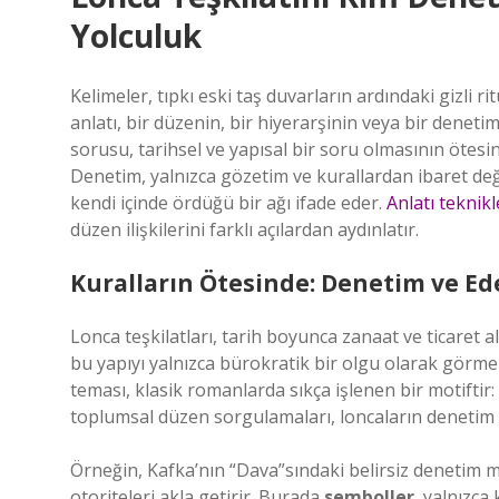
Yolculuk
Kelimeler, tıpkı eski taş duvarların ardındaki gizli 
anlatı, bir düzenin, bir hiyerarşinin veya bir denet
sorusu, tarihsel ve yapısal bir soru olmasının ötesi
Denetim, yalnızca gözetim ve kurallardan ibaret deği
kendi içinde ördüğü bir ağı ifade eder.
Anlatı teknikl
düzen ilişkilerini farklı açılardan aydınlatır.
Kuralların Ötesinde: Denetim ve Ed
Lonca teşkilatları, tarih boyunca zanaat ve ticaret 
bu yapıyı yalnızca bürokratik bir olgu olarak görm
teması, klasik romanlarda sıkça işlenen bir motiftir
toplumsal düzen sorgulamaları, loncaların denetim m
Örneğin, Kafka’nın “Dava”sındaki belirsiz denetim 
otoriteleri akla getirir. Burada
semboller
, yalnızca