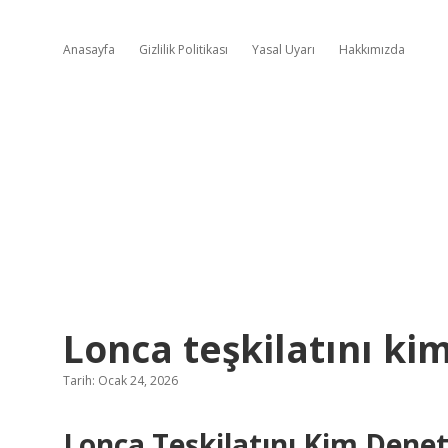
Anasayfa
Gizlilik Politikası
Yasal Uyarı
Hakkımızda
Lonca teşkilatını ki
Tarih: Ocak 24, 2026
Lonca Teşkilatını Kim Denet