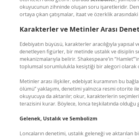
okuyucunun zihninde oluşan soru işaretleridir. Dene
ortaya çıkan çatışmalar, itaat ve özerklik arasındaki 
Karakterler ve Metinler Arası Dene
Edebiyatın büyüsü, karakterler aracılığıyla yapısal v
denetleyen figürler, bir metinde ustalık ve disiplin
mekanizmalarıyla belirir. Shakespeare’in “Hamlet”’in
toplumsal sorumlulukla kesiştiği bir alegori olarak 
Metinler arası ilişkiler, edebiyat kuramının bu bağ
ölümü” yaklaşımı, denetimi yalnızca resmi otorite ile
okuyucuya da aktarılır; okur, karakterlerin seçimle
terazisini kurar. Böylece, lonca teşkilatında olduğu
Gelenek, Ustalık ve Sembolizm
Loncaların denetimi, ustalık geleneği ve aktarılan bilg