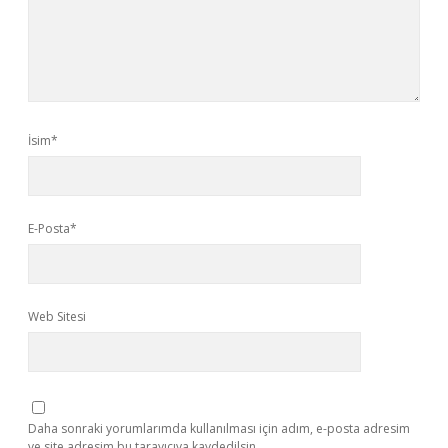
İsim*
E-Posta*
Web Sitesi
Daha sonraki yorumlarımda kullanılması için adım, e-posta adresim
ve site adresim bu tarayıcıya kaydedilsin.