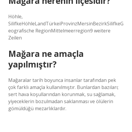
Mağara nerenin ilçesidir?
Höhle,
SilifkeHöhleLandTürkeiProvinzMersinBezirkSilifkeG
eografische RegionMittelmeerregion9 weitere
Zeilen
Mağara ne amaçla
yapılmıştır?
Mağaralar tarih boyunca insanlar tarafından pek
çok farklı amaçla kullanılmıştır. Bunlardan bazıları;
sert hava koşullarından korunmak, su sağlamak,
yiyeceklerin bozulmadan saklanması ve ölülerin
gömüldüğü mezarlıklardır.