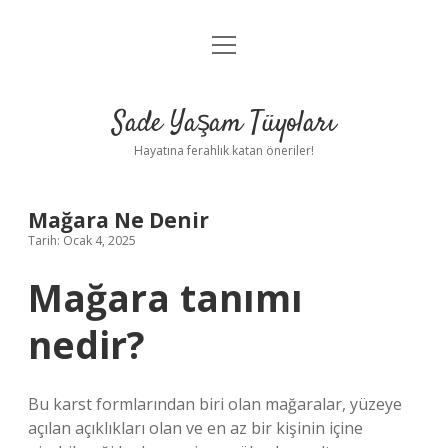
menüyü
Anasayfa
aç
Gizlilik Politikası
Sade Yaşam Tüyoları
Yasal Uyarı
Hayatına ferahlık katan öneriler!
Hakkımızda
Mağara Ne Denir
Tarih: Ocak 4, 2025
Mağara tanımı
nedir?
Bu karst formlarından biri olan mağaralar, yüzeye
açılan açıklıkları olan ve en az bir kişinin içine