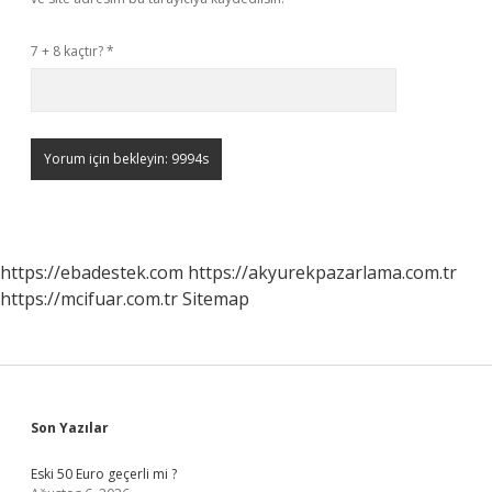
7 + 8 kaçtır?
*
https://ebadestek.com
https://akyurekpazarlama.com.tr
https://mcifuar.com.tr
Sitemap
Sidebar
Son Yazılar
Eski 50 Euro geçerli mi ?