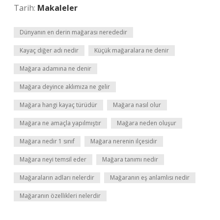
Tarih:
Makaleler
Dünyanın en derin mağarası nerededir
Kayaç diğer adı nedir
Küçük mağaralara ne denir
Mağara adamına ne denir
Mağara deyince aklımıza ne gelir
Mağara hangi kayaç türüdür
Mağara nasıl olur
Mağara ne amaçla yapılmıştır
Mağara neden oluşur
Mağara nedir 1 sınıf
Mağara nerenin ilçesidir
Mağara neyi temsil eder
Mağara tanımı nedir
Mağaraların adları nelerdir
Mağaranın eş anlamlısı nedir
Mağaranın özellikleri nelerdir