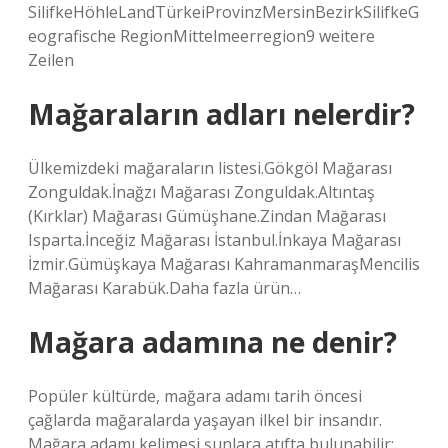
SilifkeHöhleLandTürkeiProvinzMersinBezirkSilifkeG
eografische RegionMittelmeerregion9 weitere
Zeilen
Mağaraların adları nelerdir?
Ülkemizdeki mağaraların listesi.Gökgöl Mağarası
Zonguldak.İnağzı Mağarası Zonguldak.Altıntaş
(Kırklar) Mağarası Gümüşhane.Zindan Mağarası
Isparta.İnceğiz Mağarası İstanbul.İnkaya Mağarası
İzmir.Gümüşkaya Mağarası KahramanmaraşMencilis
Mağarası Karabük.Daha fazla ürün…
Mağara adamına ne denir?
Popüler kültürde, mağara adamı tarih öncesi
çağlarda mağaralarda yaşayan ilkel bir insandır.
Mağara adamı kelimesi şunlara atıfta bulunabilir: