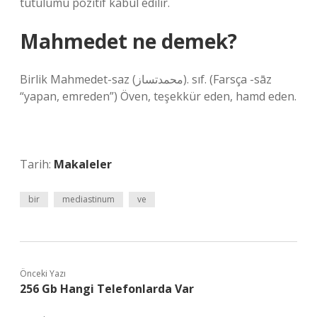
tutulumu pozitif kabul edilir.
Mahmedet ne demek?
Birlik Mahmedet-saz (ﻣﺤﻤﺪﺗﺴﺎﺯ). sıf. (Farsça -sāz
“yapan, emreden”) Öven, teşekkür eden, hamd eden.
Tarih:
Makaleler
bir
mediastinum
ve
Önceki Yazı
256 Gb Hangi Telefonlarda Var