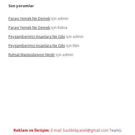
Son yorumlar
Parayı Yemek Ne Demek
için
admin
Parayı Yemek Ne Demek
için
Rabia
Peygamberimiz Insanlara Ne Gibi
için
admin
Peygamberimiz Insanlara Ne Gibi
için
Ekin
Ruhsal Manipülasyon Nedir
için
admin
 giriş
vdcasino bahis sitesi
betexper.xyz
betci güncel giriş
https
Reklam ve İletişim:
E-mail:
backlinkpaneli@gmail.com
Teams: