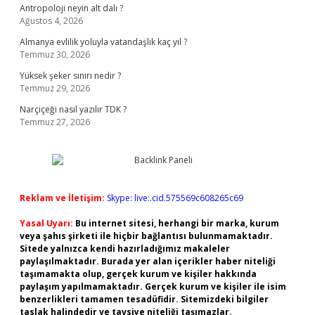
Antropoloji neyin alt dalı ?
Ağustos 4, 2026
Almanya evlilik yoluyla vatandaşlık kaç yıl ?
Temmuz 30, 2026
Yüksek şeker sınırı nedir ?
Temmuz 29, 2026
Narçiçeği nasıl yazılır TDK ?
Temmuz 27, 2026
Reklam ve İletişim:
Skype: live:.cid.575569c608265c69
Yasal Uyarı:
Bu internet sitesi, herhangi bir marka, kurum
veya şahıs şirketi ile hiçbir bağlantısı bulunmamaktadır.
Sitede yalnızca kendi hazırladığımız makaleler
paylaşılmaktadır. Burada yer alan içerikler haber niteliği
taşımamakta olup, gerçek kurum ve kişiler hakkında
paylaşım yapılmamaktadır. Gerçek kurum ve kişiler ile isim
benzerlikleri tamamen tesadüfidir. Sitemizdeki bilgiler
taslak halindedir ve tavsiye niteliği taşımazlar.