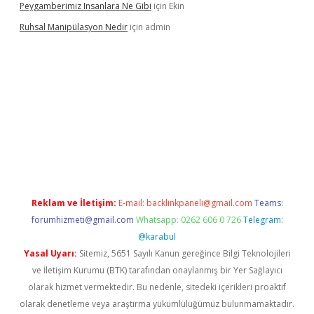
Peygamberimiz Insanlara Ne Gibi
için
Ekin
Ruhsal Manipülasyon Nedir
için
admin
 giriş
vdcasino bahis sitesi
betexper.xyz
betci güncel giriş
http
Reklam ve İletişim:
E-mail:
backlinkpaneli@gmail.com
Teams:
forumhizmeti@gmail.com
Whatsapp: 0262 606 0 726
Telegram:
@karabul
Yasal Uyarı:
Sitemiz, 5651 Sayılı Kanun gereğince Bilgi Teknolojileri
ve İletişim Kurumu (BTK) tarafından onaylanmış bir Yer Sağlayıcı
olarak hizmet vermektedir. Bu nedenle, sitedeki içerikleri proaktif
olarak denetleme veya araştırma yükümlülüğümüz bulunmamaktadır.