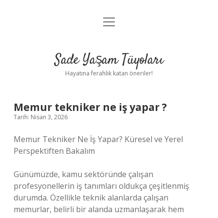
menüyü
Anasayfa
aç
Gizlilik Politikası
Sade Yaşam Tüyoları
Yasal Uyarı
Hayatına ferahlık katan öneriler!
Hakkımızda
Memur tekniker ne iş yapar ?
Tarih: Nisan 3, 2026
Memur Tekniker Ne İş Yapar? Küresel ve Yerel
Perspektiften Bakalım
Günümüzde, kamu sektöründe çalışan
profesyonellerin iş tanımları oldukça çeşitlenmiş
durumda. Özellikle teknik alanlarda çalışan
memurlar, belirli bir alanda uzmanlaşarak hem