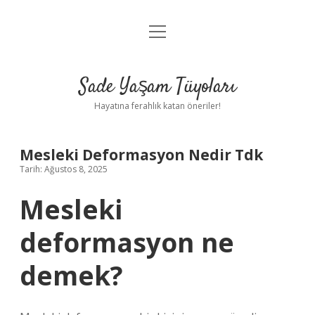
menüyü
Anasayfa
aç
Gizlilik Politikası
Sade Yaşam Tüyoları
Yasal Uyarı
Hayatına ferahlık katan öneriler!
Hakkımızda
Mesleki Deformasyon Nedir Tdk
Tarih: Ağustos 8, 2025
Mesleki
deformasyon ne
demek?