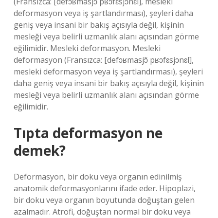
(Fransızca: [defɔʁmasjɔ̃ pʁɔfɛsjɔnɛl], mesleki
deformasyon veya iş şartlandırması), şeyleri daha
geniş veya insani bir bakış açısıyla değil, kişinin
mesleği veya belirli uzmanlık alanı açısından görme
eğilimidir. Mesleki deformasyon. Mesleki
deformasyon (Fransızca: [defɔʁmasjɔ̃ pʁɔfɛsjɔnɛl],
mesleki deformasyon veya iş şartlandırması), şeyleri
daha geniş veya insani bir bakış açısıyla değil, kişinin
mesleği veya belirli uzmanlık alanı açısından görme
eğilimidir.
Tıpta deformasyon ne
demek?
Deformasyon, bir doku veya organın edinilmiş
anatomik deformasyonlarını ifade eder. Hipoplazi,
bir doku veya organın boyutunda doğuştan gelen
azalmadır. Atrofi, doğuştan normal bir doku veya