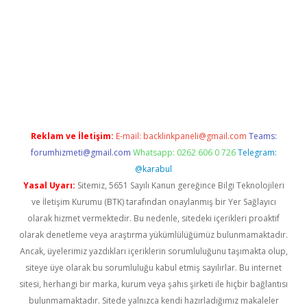
giriş
vdcasino bahis sitesi
betexper.xyz
betci güncel giriş
https:
Reklam ve İletişim:
E-mail:
backlinkpaneli@gmail.com
Teams:
forumhizmeti@gmail.com
Whatsapp: 0262 606 0 726
Telegram:
@karabul
Yasal Uyarı:
Sitemiz, 5651 Sayılı Kanun gereğince Bilgi Teknolojileri
ve İletişim Kurumu (BTK) tarafından onaylanmış bir Yer Sağlayıcı
olarak hizmet vermektedir. Bu nedenle, sitedeki içerikleri proaktif
olarak denetleme veya araştırma yükümlülüğümüz bulunmamaktadır.
Ancak, üyelerimiz yazdıkları içeriklerin sorumluluğunu taşımakta olup,
siteye üye olarak bu sorumluluğu kabul etmiş sayılırlar. Bu internet
sitesi, herhangi bir marka, kurum veya şahıs şirketi ile hiçbir bağlantısı
bulunmamaktadır. Sitede yalnızca kendi hazırladığımız makaleler