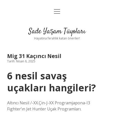
menüyü
Anasayfa
aç
Gizlilik Politikası
Sade Yaşam Tüyoları
Yasal Uyarı
Hayatına ferahlık katan öneriler!
Hakkımızda
Mig 31 Kaçıncı Nesil
Tarih: Nisan 6, 2025
6 nesil savaş
uçakları hangileri?
Altıncı Nesil /-XX.Çin-J-XX Programjapona-I3
Fighter’ın Jet Hunter Uçak Programları.