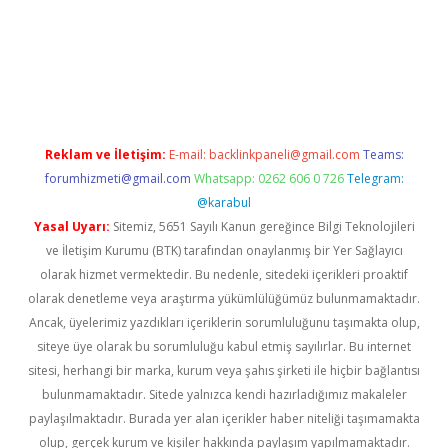
giriş
vdcasino bahis sitesi
betexper.xyz
betci güncel giriş
https:
Reklam ve İletişim:
E-mail:
backlinkpaneli@gmail.com
Teams:
forumhizmeti@gmail.com
Whatsapp: 0262 606 0 726
Telegram:
@karabul
Yasal Uyarı:
Sitemiz, 5651 Sayılı Kanun gereğince Bilgi Teknolojileri
ve İletişim Kurumu (BTK) tarafından onaylanmış bir Yer Sağlayıcı
olarak hizmet vermektedir. Bu nedenle, sitedeki içerikleri proaktif
olarak denetleme veya araştırma yükümlülüğümüz bulunmamaktadır.
Ancak, üyelerimiz yazdıkları içeriklerin sorumluluğunu taşımakta olup,
siteye üye olarak bu sorumluluğu kabul etmiş sayılırlar. Bu internet
sitesi, herhangi bir marka, kurum veya şahıs şirketi ile hiçbir bağlantısı
bulunmamaktadır. Sitede yalnızca kendi hazırladığımız makaleler
paylaşılmaktadır. Burada yer alan içerikler haber niteliği taşımamakta
olup, gerçek kurum ve kişiler hakkında paylaşım yapılmamaktadır.