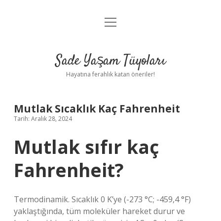
menüyü
Anasayfa
aç
Gizlilik Politikası
Sade Yaşam Tüyoları
Yasal Uyarı
Hayatına ferahlık katan öneriler!
Hakkımızda
Mutlak Sıcaklık Kaç Fahrenheit
Tarih: Aralık 28, 2024
Mutlak sıfır kaç
Fahrenheit?
Termodinamik. Sıcaklık 0 K’ye (-273 °C; -459,4 °F)
yaklaştığında, tüm moleküler hareket durur ve