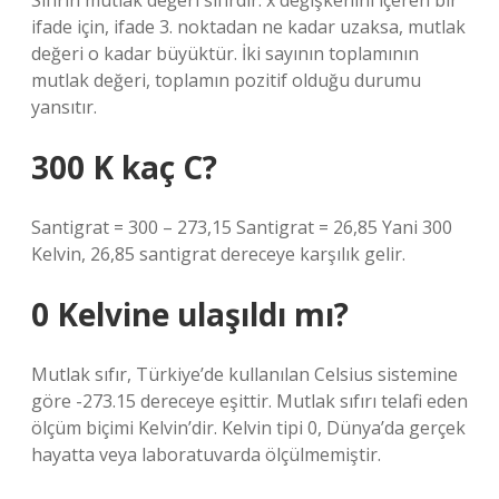
Sıfırın mutlak değeri sıfırdır. x değişkenini içeren bir
ifade için, ifade 3. noktadan ne kadar uzaksa, mutlak
değeri o kadar büyüktür. İki sayının toplamının
mutlak değeri, toplamın pozitif olduğu durumu
yansıtır.
300 K kaç C?
Santigrat = 300 – 273,15 Santigrat = 26,85 Yani 300
Kelvin, 26,85 santigrat dereceye karşılık gelir.
0 Kelvine ulaşıldı mı?
Mutlak sıfır, Türkiye’de kullanılan Celsius sistemine
göre -273.15 dereceye eşittir. Mutlak sıfırı telafi eden
ölçüm biçimi Kelvin’dir. Kelvin tipi 0, Dünya’da gerçek
hayatta veya laboratuvarda ölçülmemiştir.