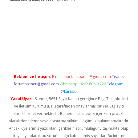
giriş
vdcasino bahis sitesi
betexper.xyz
betci güncel giriş
https
Reklam ve İletişim:
E-mail:
backlinkpaneli@gmail.com
Teams:
forumhizmeti@gmail.com
Whatsapp: 0262 606 0 726
Telegram:
@karabul
Yasal Uyarı:
Sitemiz, 5651 Sayılı Kanun gereğince Bilgi Teknolojileri
ve İletişim Kurumu (BTK) tarafından onaylanmış bir Yer Sağlayıcı
olarak hizmet vermektedir. Bu nedenle, sitedeki içerikleri proaktif
olarak denetleme veya araştırma yükümlülüğümüz bulunmamaktadır.
Ancak, üyelerimiz yazdıkları içeriklerin sorumluluğunu taşımakta olup,
siteye üye olarak bu sorumluluğu kabul etmiş sayılırlar. Bu internet