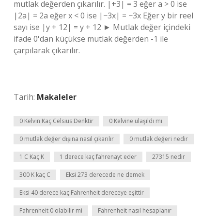
mutlak değerden çıkarılır. |+3| = 3 eğer a > 0 ise
|2a| = 2a eğer x < 0 ise |−3x| = −3x Eğer y bir reel
sayı ise |y + 12| = y + 12 ► Mutlak değer içindeki
ifade 0'dan küçükse mutlak değerden -1 ile
çarpılarak çıkarılır.
Tarih:
Makaleler
0 Kelvin Kaç Celsius Denktir
0 Kelvine ulaşıldı mı
0 mutlak değer dışına nasıl çıkarılır
0 mutlak değeri nedir
1 C Kaç K
1 derece kaç fahrenayt eder
27315 nedir
300 K kaç C
Eksi 273 derecede ne demek
Eksi 40 derece kaç Fahrenheit dereceye eşittir
Fahrenheit 0 olabilir mi
Fahrenheit nasıl hesaplanır