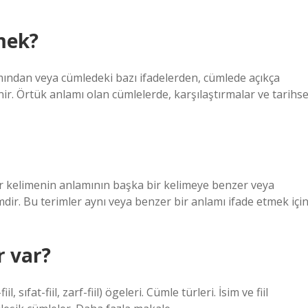
mek?
ından veya cümledeki bazı ifadelerden, cümlede açıkça
ir. Örtük anlamı olan cümlelerde, karşılaştırmalar ve tarihse
r kelimenin anlamının başka bir kelimeye benzer veya
mdir. Bu terimler aynı veya benzer bir anlamı ifade etmek içi
r var?
l, sıfat-fiil, zarf-fiil) ögeleri. Cümle türleri. İsim ve fiil