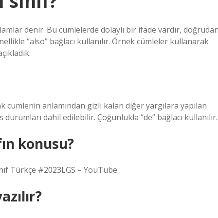
 sınıf?
amlar denir. Bu cümlelerde dolaylı bir ifade vardır, doğruda
ellikle “also” bağlacı kullanılır. Örnek cümleler kullanarak
çıkladık.
k cümlenin anlamından gizli kalan diğer yargılara yapılan
s durumları dahil edilebilir. Çoğunlukla “de” bağlacı kullanılır.
fın konusu?
ınıf Türkçe #2023LGS – YouTube.
azılır?