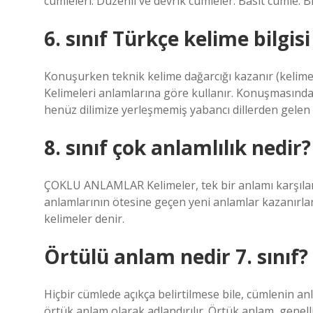
cümleleri. Düzenli ve devrik cümleler. Basit cümle. 
6. sınıf Türkçe kelime bilgisi
Konuşurken teknik kelime dağarcığı kazanır (kelimele
Kelimeleri anlamlarına göre kullanır. Konuşmasında 
henüz dilimize yerleşmemiş yabancı dillerden gelen k
8. sınıf çok anlamlılık nedir?
ÇOKLU ANLAMLAR Kelimeler, tek bir anlamı karşılar
anlamlarının ötesine geçen yeni anlamlar kazanırlar
kelimeler denir.
Örtülü anlam nedir 7. sınıf?
Hiçbir cümlede açıkça belirtilmese bile, cümlenin an
örtük anlam olarak adlandırılır. Örtük anlam, genelli