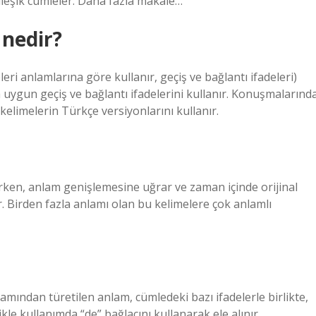
Bileşik cümleler. Daha fazla makale…
 nedir?
ri anlamlarına göre kullanır, geçiş ve bağlantı ifadeleri)
uygun geçiş ve bağlantı ifadelerini kullanır. Konuşmalarınd
elimelerin Türkçe versiyonlarını kullanır.
ken, anlam genişlemesine uğrar ve zaman içinde orijinal
. Birden fazla anlamı olan bu kelimelere çok anlamlı
lamından türetilen anlam, cümledeki bazı ifadelerle birlikte,
kle kullanımda “de” bağlacını kullanarak ele alınır.