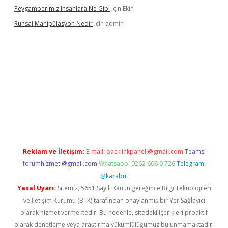
Peygamberimiz Insanlara Ne Gibi
için
Ekin
Ruhsal Manipülasyon Nedir
için
admin
 giriş
vdcasino bahis sitesi
betexper.xyz
betci güncel giriş
https
Reklam ve İletişim:
E-mail:
backlinkpaneli@gmail.com
Teams:
forumhizmeti@gmail.com
Whatsapp: 0262 606 0 726
Telegram:
@karabul
Yasal Uyarı:
Sitemiz, 5651 Sayılı Kanun gereğince Bilgi Teknolojileri
ve İletişim Kurumu (BTK) tarafından onaylanmış bir Yer Sağlayıcı
olarak hizmet vermektedir. Bu nedenle, sitedeki içerikleri proaktif
olarak denetleme veya araştırma yükümlülüğümüz bulunmamaktadır.