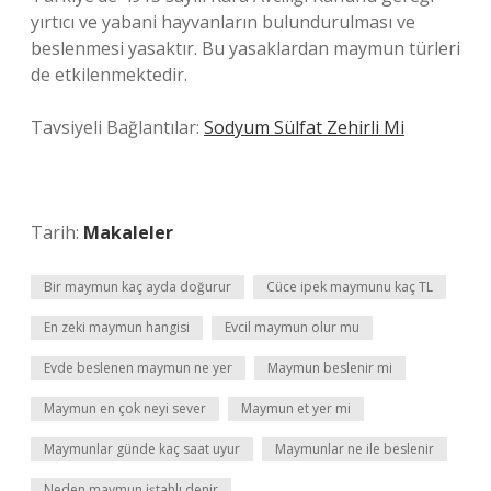
yırtıcı ve yabani hayvanların bulundurulması ve
beslenmesi yasaktır. Bu yasaklardan maymun türleri
de etkilenmektedir.
Tavsiyeli Bağlantılar:
Sodyum Sülfat Zehirli Mi
Tarih:
Makaleler
Bir maymun kaç ayda doğurur
Cüce ipek maymunu kaç TL
En zeki maymun hangisi
Evcil maymun olur mu
Evde beslenen maymun ne yer
Maymun beslenir mi
Maymun en çok neyi sever
Maymun et yer mi
Maymunlar günde kaç saat uyur
Maymunlar ne ile beslenir
Neden maymun iştahlı denir