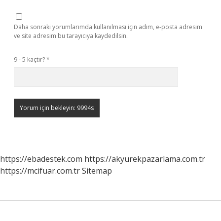
Daha sonraki yorumlarımda kullanılması için adım, e-posta adresim
ve site adresim bu tarayıcıya kaydedilsin.
9 - 5 kaçtır?
*
https://ebadestek.com
https://akyurekpazarlama.com.tr
https://mcifuar.com.tr
Sitemap