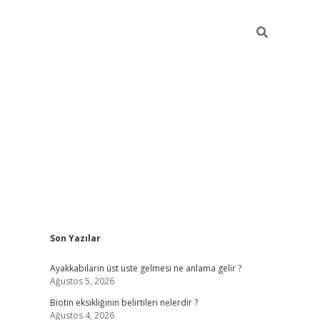
Sidebar
Son Yazılar
ilbet mobil giriş
piabellacasino giriş
Ayakkabıların üst üste gelmesi ne anlama gelir ?
Ağustos 5, 2026
Biotin eksikliğinin belirtileri nelerdir ?
Ağustos 4, 2026