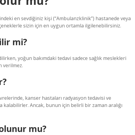
 olur mu?
sindeki en sevdiğiniz kişi (“Ambulanzklinik”) hastanede veya
çeneklerle sizin için en uygun ortamla ilgilenebilirsiniz.
lir mi?
dilirken, yoğun bakımdaki tedavi sadece sağlık meslekleri
n verilmez.
r?
vrelerinde, kanser hastaları radyasyon tedavisi ve
alabilirler. Ancak, bunun için belirli bir zaman aralığı
 olunur mu?