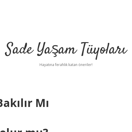
Sade Yaşam Tüyoları
Hayatına ferahlık katan öneriler!
Bakılır Mı