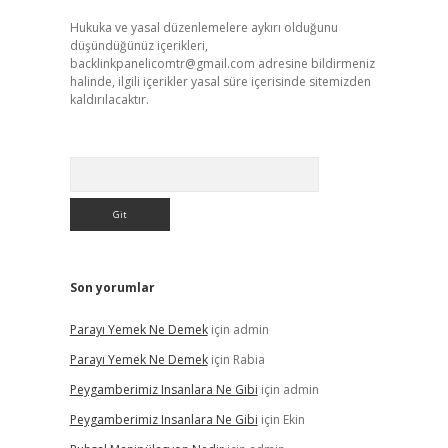
Hukuka ve yasal düzenlemelere aykırı olduğunu
düşündüğünüz içerikleri,
backlinkpanelicomtr@gmail.com
adresine bildirmeniz
halinde, ilgili içerikler yasal süre içerisinde sitemizden
kaldırılacaktır.
Arama
Son yorumlar
Parayı Yemek Ne Demek
için
admin
Parayı Yemek Ne Demek
için
Rabia
Peygamberimiz Insanlara Ne Gibi
için
admin
Peygamberimiz Insanlara Ne Gibi
için
Ekin