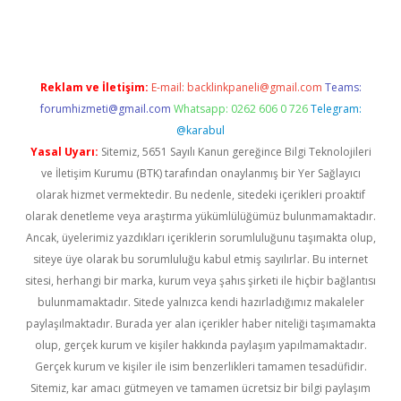
 giriş
vdcasino bahis sitesi
betexper.xyz
betci güncel giriş
http
Reklam ve İletişim:
E-mail:
backlinkpaneli@gmail.com
Teams:
forumhizmeti@gmail.com
Whatsapp: 0262 606 0 726
Telegram:
@karabul
Yasal Uyarı:
Sitemiz, 5651 Sayılı Kanun gereğince Bilgi Teknolojileri
ve İletişim Kurumu (BTK) tarafından onaylanmış bir Yer Sağlayıcı
olarak hizmet vermektedir. Bu nedenle, sitedeki içerikleri proaktif
olarak denetleme veya araştırma yükümlülüğümüz bulunmamaktadır.
Ancak, üyelerimiz yazdıkları içeriklerin sorumluluğunu taşımakta olup,
siteye üye olarak bu sorumluluğu kabul etmiş sayılırlar. Bu internet
sitesi, herhangi bir marka, kurum veya şahıs şirketi ile hiçbir bağlantısı
bulunmamaktadır. Sitede yalnızca kendi hazırladığımız makaleler
paylaşılmaktadır. Burada yer alan içerikler haber niteliği taşımamakta
olup, gerçek kurum ve kişiler hakkında paylaşım yapılmamaktadır.
Gerçek kurum ve kişiler ile isim benzerlikleri tamamen tesadüfidir.
Sitemiz, kar amacı gütmeyen ve tamamen ücretsiz bir bilgi paylaşım