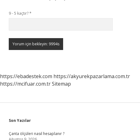
9 - 5 kaçtır?
*
https://ebadestek.com
https://akyurekpazarlama.com.tr
https://mcifuar.com.tr
Sitemap
Sidebar
Son Yazılar
Çanta ölçüleri nasıl hesaplanır ?
Ağustos 9, 2026