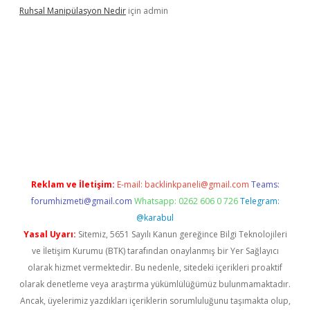
Ruhsal Manipülasyon Nedir
için
admin
iriş
vdcasino bahis sitesi
betexper.xyz
betci güncel giriş
https:/
Reklam ve İletişim:
E-mail:
backlinkpaneli@gmail.com
Teams:
forumhizmeti@gmail.com
Whatsapp: 0262 606 0 726
Telegram:
@karabul
Yasal Uyarı:
Sitemiz, 5651 Sayılı Kanun gereğince Bilgi Teknolojileri
ve İletişim Kurumu (BTK) tarafından onaylanmış bir Yer Sağlayıcı
olarak hizmet vermektedir. Bu nedenle, sitedeki içerikleri proaktif
olarak denetleme veya araştırma yükümlülüğümüz bulunmamaktadır.
Ancak, üyelerimiz yazdıkları içeriklerin sorumluluğunu taşımakta olup,