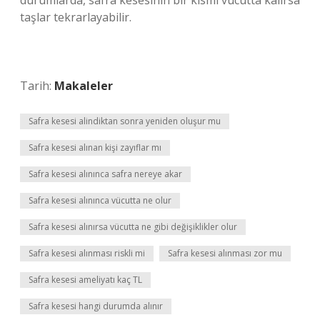
durumlarda, safra kesesinin bir kısmı vücutta kalırsa
taşlar tekrarlayabilir.
Tarih:
Makaleler
Safra kesesi alindiktan sonra yeniden oluşur mu
Safra kesesi alınan kişi zayıflar mı
Safra kesesi alınınca safra nereye akar
Safra kesesi alınınca vücutta ne olur
Safra kesesi alınırsa vücutta ne gibi değişiklikler olur
Safra kesesi alınması riskli mi
Safra kesesi alınması zor mu
Safra kesesi ameliyatı kaç TL
Safra kesesi hangi durumda alınır