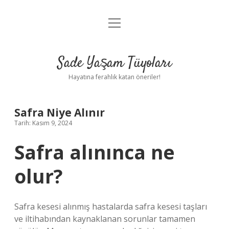
menüyü
Anasayfa
aç
Gizlilik Politikası
Sade Yaşam Tüyoları
Yasal Uyarı
Hayatına ferahlık katan öneriler!
Hakkımızda
Safra Niye Alınır
Tarih: Kasım 9, 2024
Safra alınınca ne
olur?
Safra kesesi alınmış hastalarda safra kesesi taşları
ve iltihabından kaynaklanan sorunlar tamamen