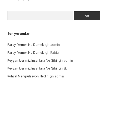
Arama
Son yorumlar
Parayı Yemek Ne Demek
için
admin
Parayı Yemek Ne Demek
için
Rabia
Peygamberimiz Insanlara Ne Gibi
için
admin
Peygamberimiz Insanlara Ne Gibi
için
Ekin
Ruhsal Manipülasyon Nedir
için
admin
sino giriş
vdcasino bahis sitesi
betexper.xyz
betci güncel giriş