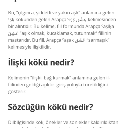
Bu, “çılgınca, şiddetli ve yakıcı aşk” anlamına gelen
ˁşḳ kökünden gelen Arapça ˁişḳ عِشْق kelimesinden
bir alıntıdır. Bu kelime, fiil formunda Arapça ˁaşiḳa
عَشِقَ “aşık olmak, kucaklamak, tutunmak” fiilinin
mastarıdır. Bu fiil, Arapça ˁaşaḳ عَشَق “sarmaşık”
kelimesiyle ilişkilidir.
İlişki kökü nedir?
Kelimenin “ilişki, bağ kurmak” anlamına gelen il-
fiilinden geldiği açıktır. giriş yoluyla türetildiğini
gösterir.
Sözcüğün kökü nedir?
Dilbilgisinde kök, önekler ve son ekler kaldırıldıktan