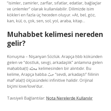
“isimler, zamirler, zarflar, sıfatlar, edatlar, bağlaçlar
ve ünlemler” olarak kullanılabilir. Dilimizde isim
kökleri en fazla üç heceden oluşur. »At, bel, göz,
kan, kül, o, çok, sen, sol, yol, araba, kitap…
Muhabbet kelimesi nereden
gelir?
Konuşma – Nişanyan Sözlük. Arapça ḥbb kökünden
gelen ve “dostluk, sevgi, arkadaşlık” anlamına gelen
maḥabba(t) محبّة kelimesinden bir alıntıdır. Bu
kelime, Arapça ḥabba حبّ “sevdi, arkadaştı” fiilinin
mafˁala(t) ölçüsündeki infinitive halidir. Orijinal
biçimi love/love’dur.
Tavsiyeli Bağlantılar:
Nota Nerelerde Kullanılır