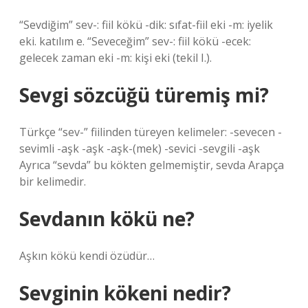
“Sevdiğim” sev-: fiil kökü -dik: sıfat-fiil eki -m: iyelik
eki. katılım e. “Seveceğim” sev-: fiil kökü -ecek:
gelecek zaman eki -m: kişi eki (tekil I.).
Sevgi sözcüğü türemiş mi?
Türkçe “sev-” fiilinden türeyen kelimeler: -sevecen -
sevimli -aşk -aşk -aşk-(mek) -sevici -sevgili -aşk
Ayrıca “sevda” bu kökten gelmemiştir, sevda Arapça
bir kelimedir.
Sevdanın kökü ne?
Aşkın kökü kendi özüdür…
Sevginin kökeni nedir?