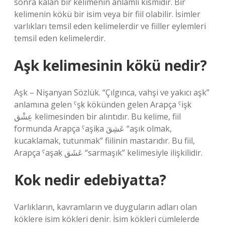
sonra kalan bir kelimenin anlamlı kısmıdır. Bir
kelimenin kökü bir isim veya bir fiil olabilir. İsimler
varlıkları temsil eden kelimelerdir ve fiiller eylemleri
temsil eden kelimelerdir.
Aşk kelimesinin kökü nedir?
Aşk – Nişanyan Sözlük. “Çılgınca, vahşi ve yakıcı aşk”
anlamına gelen ˁşḳ kökünden gelen Arapça ˁişḳ
عِشْق kelimesinden bir alıntıdır. Bu kelime, fiil
formunda Arapça ˁaşiḳa عَشِقَ “aşık olmak,
kucaklamak, tutunmak” fiilinin mastarıdır. Bu fiil,
Arapça ˁaşaḳ عَشَق “sarmaşık” kelimesiyle ilişkilidir.
Kok nedir edebiyatta?
Varlıkların, kavramların ve duyguların adları olan
köklere isim kökleri denir. İsim kökleri cümlelerde