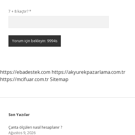
7 + 8 kaçtır?
*
https://ebadestek.com
https://akyurekpazarlama.com.tr
https://mcifuar.com.tr
Sitemap
Sidebar
Son Yazılar
Çanta ölçüleri nasıl hesaplanır ?
Ağustos 9, 2026