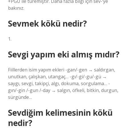
+PGU ile türemiştir. Daha fazla bilgi için sev-‘ye
bakınız.
Sevmek kökü nedir?
1.
Sevgi yapım eki almış mıdır?
Fiillerden isim yapım ekleri -gan/-gen → saldırgan,
unutkan, çalışkan, utangaç… -gı/-gi/-gu/-gü →
saygı, sevgi, takipçi, algı, dokuma, sorgulama… -
gın/-gin /-gun /-day → salgın, öfkeli, bitkin, durgun,
sürgünde…
Sevdiğim kelimesinin kökü
nedir?