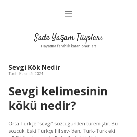
menüyü
Anasayfa
aç
Gizlilik Politikası
Sade Yaşam Tüyoları
Yasal Uyarı
Hayatına ferahlık katan öneriler!
Hakkımızda
Sevgi Kök Nedir
Tarih: Kasım 5, 2024
Sevgi kelimesinin
kökü nedir?
Orta Türkçe “sevgi” sözcüğünden türemiştir. Bu
sözcük, Eski Türkçe fiil sev-‘den, Türk-Türk eki