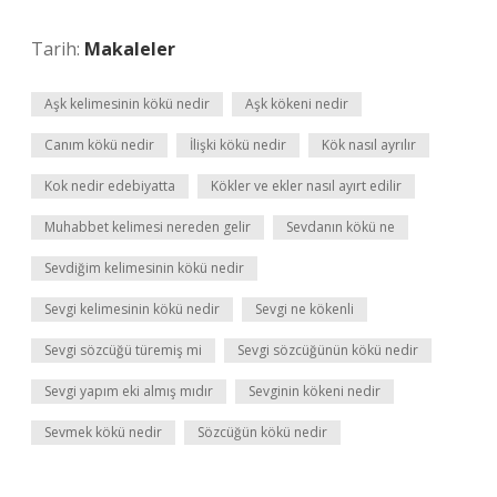
Tarih:
Makaleler
Aşk kelimesinin kökü nedir
Aşk kökeni nedir
Canım kökü nedir
İlişki kökü nedir
Kök nasıl ayrılır
Kok nedir edebiyatta
Kökler ve ekler nasıl ayırt edilir
Muhabbet kelimesi nereden gelir
Sevdanın kökü ne
Sevdiğim kelimesinin kökü nedir
Sevgi kelimesinin kökü nedir
Sevgi ne kökenli
Sevgi sözcüğü türemiş mi
Sevgi sözcüğünün kökü nedir
Sevgi yapım eki almış mıdır
Sevginin kökeni nedir
Sevmek kökü nedir
Sözcüğün kökü nedir