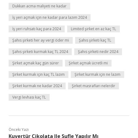
Dukkan acma maliyeti ne kadar
İş yeri açmak için ne kadar para lazım 2024
İş yeri ruhsatı kaç para 2024
Limited şirket en az kaç TL
Şahıs şirketi her ay vergi öder mi
Şahıs şirketi kaç TL
Şahıs şirketi kurmak kaç TL 2024
Şahıs şirketi nedir 2024
Şirket açmak kaç gün sürer
Şirket açmak ücretli mi
Şirket kurmak için kaç TL lazım
Şirket kurmak için ne lazım
Şirket kurmak ne kadar 2024
Şirket masrafları nelerdir
Vergi levhası kaç TL
Önceki Yazı
Kuvertür Çikolata Ile Sufle Yapılır Mı