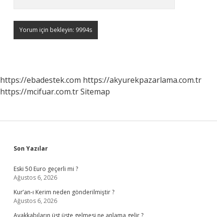
https://ebadestek.com
https://akyurekpazarlama.com.tr
https://mcifuar.com.tr
Sitemap
Sidebar
Son Yazılar
Eski 50 Euro geçerli mi ?
Ağustos 6, 2026
Kur’an-ı Kerim neden gönderilmiştir ?
Ağustos 6, 2026
Ayakkabıların üst üste gelmesi ne anlama gelir ?