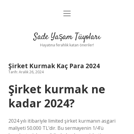
menüyü
Anasayfa
aç
Gizlilik Politikası
Sade Yaşam Tüyoları
Yasal Uyarı
Hayatına ferahlık katan öneriler!
Hakkımızda
Şirket Kurmak Kaç Para 2024
Tarih: Aralık 26, 2024
Şirket kurmak ne
kadar 2024?
2024 yılı itibariyle limited şirket kurmanın asgari
maliyeti 50.000 TL’dir. Bu sermayenin 1/4’ü