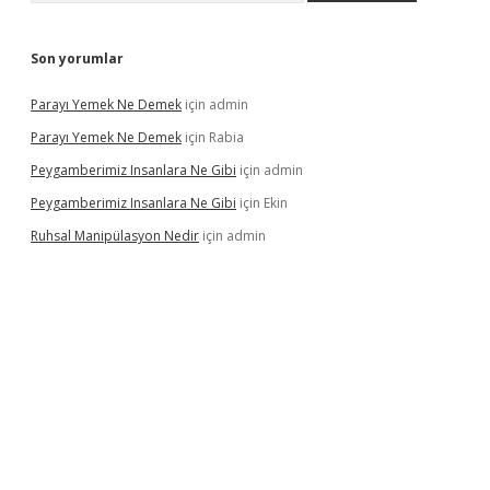
Son yorumlar
Parayı Yemek Ne Demek
için
admin
Parayı Yemek Ne Demek
için
Rabia
Peygamberimiz Insanlara Ne Gibi
için
admin
Peygamberimiz Insanlara Ne Gibi
için
Ekin
Ruhsal Manipülasyon Nedir
için
admin
iriş
vdcasino bahis sitesi
betexper.xyz
betci güncel giriş
https: