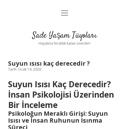
menüyü
Anasayfa
aç
Gizlilik Politikası
Sade Yaşam Tüyoları
Yasal Uyarı
Hayatına ferahlık katan öneriler!
Hakkımızda
Suyun ısısı kaç derecedir ?
Tarih: Ocak 19, 2026
Suyun Isısı Kaç Derecedir?
İnsan Psikolojisi Üzerinden
Bir İnceleme
Psikoloğun Meraklı Girişi: Suyun
Isısı ve İnsan Ruhunun Isınma
Süreci