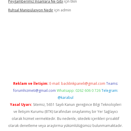
Peygamberimiz Insanlara Ne Gibi
için
Ekin
Ruhsal Manipülasyon Nedir
için
admin
no giriş
vdcasino bahis sitesi
betexper.xyz
betci güncel giriş
ht
Reklam ve İletişim:
E-mail:
backlinkpaneli@gmail.com
Teams:
forumhizmeti@gmail.com
Whatsapp: 0262 606 0 726
Telegram:
@karabul
Yasal Uyarı:
Sitemiz, 5651 Sayılı Kanun gereğince Bilgi Teknolojileri
ve İletişim Kurumu (BTK) tarafından onaylanmış bir Yer Sağlayıcı
olarak hizmet vermektedir. Bu nedenle, sitedeki içerikleri proaktif
olarak denetleme veya araştırma yükümlülüğümüz bulunmamaktadır.