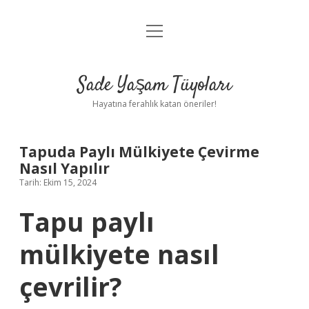
menüyü
Anasayfa
aç
Gizlilik Politikası
Sade Yaşam Tüyoları
Yasal Uyarı
Hayatına ferahlık katan öneriler!
Hakkımızda
Tapuda Paylı Mülkiyete Çevirme
Nasıl Yapılır
Tarih: Ekim 15, 2024
Tapu paylı
mülkiyete nasıl
çevrilir?