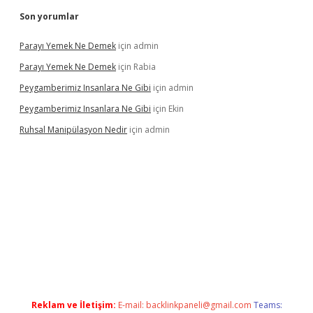
Son yorumlar
Parayı Yemek Ne Demek
için
admin
Parayı Yemek Ne Demek
için
Rabia
Peygamberimiz Insanlara Ne Gibi
için
admin
Peygamberimiz Insanlara Ne Gibi
için
Ekin
Ruhsal Manipülasyon Nedir
için
admin
iş
vdcasino bahis sitesi
betexper.xyz
betci güncel giriş
https://
Reklam ve İletişim:
E-mail:
backlinkpaneli@gmail.com
Teams: