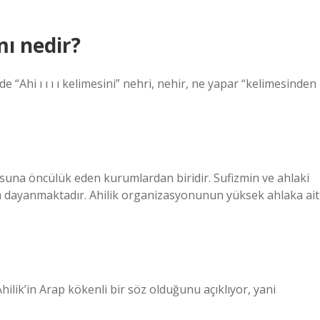
ı nedir?
de “Ahi ı ı ı ı kelimesini” nehri, nehir, ne yapar “kelimesinden
usuna öncülük eden kurumlardan biridir. Sufizmin ve ahlaki
na dayanmaktadır. Ahilik organizasyonunun yüksek ahlaka ait
hilik’in Arap kökenli bir söz olduğunu açıklıyor, yani