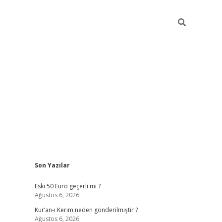
Sidebar
Son Yazılar
ilbet mobil giriş
piabellacasino giriş
Eski 50 Euro geçerli mi ?
Ağustos 6, 2026
Kur’an-ı Kerim neden gönderilmiştir ?
Ağustos 6, 2026