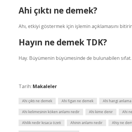
Ahi çıktı ne demek?
Ahı, etkiyi göstermek için işlemin açıklamasını bitirin
Hayın ne demek TDK?
Hay. Büyümenin büyümesinde de bulunabilen sıfat. 
Tarih:
Makaleler
Ahi çıktı ne demek
Ahi figan ne demek
Ahi hangi anlama 
Ahi kelimesinin köken anlamı nedir
Ahi kime denir
Ahi n
Ahilik nedir kısaca özeti
Ahinin anlamı nedir
Ahiy ne de