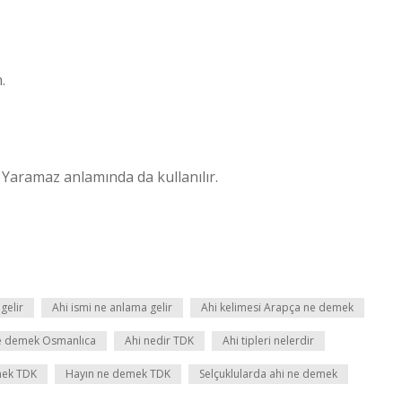
.
Yaramaz anlamında da kullanılır.
gelir
Ahi ismi ne anlama gelir
Ahi kelimesi Arapça ne demek
e demek Osmanlıca
Ahi nedir TDK
Ahi tipleri nelerdir
mek TDK
Hayın ne demek TDK
Selçuklularda ahi ne demek