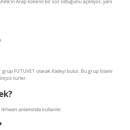
hilik’in Arap kökenli bir söz olduğunu açıklıyor, yani
.
r grup FUTUVET olarak ifadeyi bulur. Bu grup İslami
nçsiz türler.
ek?
ve kardeşi Ikhwan anlamında kullanılır.
?