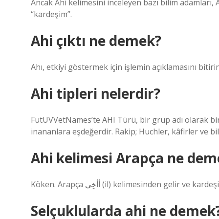
Ancak Ahi kelimesini inceleyen bazı bilim adamları, A
“kardeşim”.
Ahi çıktı ne demek?
Ahı, etkiyi göstermek için işlemin açıklamasını bitirin
Ahi tipleri nelerdir?
FutUVVetNames’te AHI Türü, bir grup adı olarak bi
inananlara eşdeğerdir. Rakip; Huchler, kâfirler ve bili
Ahi kelimesi Arapça ne dem
Köken. Arapça أأخِي (il) kelimesinden gelir 
Selçuklularda ahi ne demek