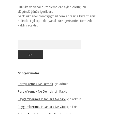
Hukuka ve yasal düzenlemelere aykırı olduğunu
düşündüğünüz içerikleri,
backlinkpanelicomtr@gmail.com
adresine bildirmeniz
halinde, ilgili içerikler yasal süre içerisinde sitemizden
kaldırılacaktır.
Arama
Son yorumlar
Parayı Yemek Ne Demek
için
admin
Parayı Yemek Ne Demek
için
Rabia
Peygamberimiz Insanlara Ne Gibi
için
admin
Peygamberimiz Insanlara Ne Gibi
için
Ekin