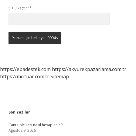
5 + 3 kaçtır?
*
https://ebadestek.com
https://akyurekpazarlama.com.tr
https://mcifuar.com.tr
Sitemap
Sidebar
Son Yazılar
Çanta ölçüleri nasıl hesaplanır ?
Ağustos 9, 2026