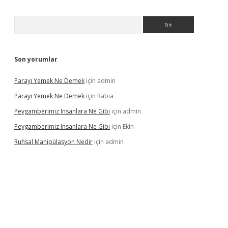
Arama
Son yorumlar
Parayı Yemek Ne Demek
için
admin
Parayı Yemek Ne Demek
için
Rabia
Peygamberimiz Insanlara Ne Gibi
için
admin
Peygamberimiz Insanlara Ne Gibi
için
Ekin
Ruhsal Manipülasyon Nedir
için
admin
iriş
vdcasino bahis sitesi
betexper.xyz
betci güncel giriş
https: