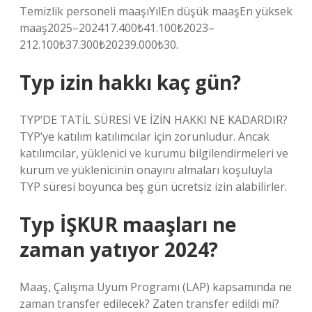
Temizlik personeli maaşıYılEn düşük maaşEn yüksek
maaş2025–202417.400₺41.100₺2023–
212.100₺37.300₺20239.000₺30.
Typ izin hakkı kaç gün?
TYP’DE TATİL SÜRESİ VE İZİN HAKKI NE KADARDIR?
TYP’ye katılım katılımcılar için zorunludur. Ancak
katılımcılar, yüklenici ve kurumu bilgilendirmeleri ve
kurum ve yüklenicinin onayını almaları koşuluyla
TYP süresi boyunca beş gün ücretsiz izin alabilirler.
Typ İŞKUR maaşları ne
zaman yatıyor 2024?
Maaş, Çalışma Uyum Programı (LAP) kapsamında ne
zaman transfer edilecek? Zaten transfer edildi mi?