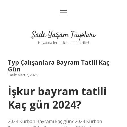
menüyü
Anasayfa
aç
Gizlilik Politikası
Sade Yaşam Tüyoları
Yasal Uyarı
Hayatına ferahlık katan öneriler!
Hakkımızda
Typ Çalışanlara Bayram Tatili Kaç
Gün
Tarih: Mart 7, 2025
İşkur bayram tatili
Kaç gün 2024?
2024 Kurban Bayramı kaç gün? 2024 Kurban