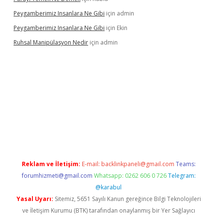
Peygamberimiz Insanlara Ne Gibi
için
admin
Peygamberimiz Insanlara Ne Gibi
için
Ekin
Ruhsal Manipülasyon Nedir
için
admin
iriş
vdcasino bahis sitesi
betexper.xyz
betci güncel giriş
https:
Reklam ve İletişim:
E-mail:
backlinkpaneli@gmail.com
Teams:
forumhizmeti@gmail.com
Whatsapp: 0262 606 0 726
Telegram:
@karabul
Yasal Uyarı:
Sitemiz, 5651 Sayılı Kanun gereğince Bilgi Teknolojileri
ve İletişim Kurumu (BTK) tarafından onaylanmış bir Yer Sağlayıcı