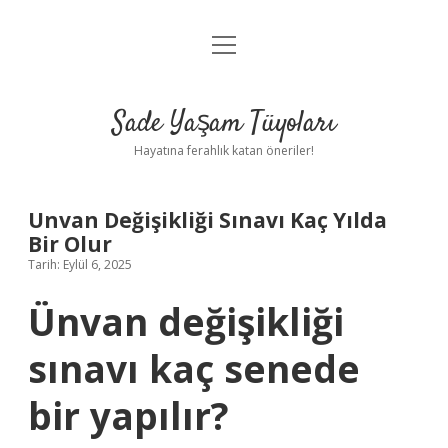
menüyü
Anasayfa
aç
Gizlilik Politikası
Sade Yaşam Tüyoları
Yasal Uyarı
Hayatına ferahlık katan öneriler!
Hakkımızda
Unvan Değişikliği Sınavı Kaç Yılda
Bir Olur
Tarih: Eylül 6, 2025
Ünvan değişikliği
sınavı kaç senede
bir yapılır?