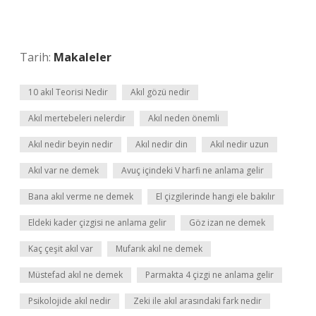
Tarih:
Makaleler
10 akıl Teorisi Nedir
Akıl gözü nedir
Akıl mertebeleri nelerdir
Akıl neden önemli
Akıl nedir beyin nedir
Akıl nedir din
Akıl nedir uzun
Akıl var ne demek
Avuç içindeki V harfi ne anlama gelir
Bana akıl verme ne demek
El çizgilerinde hangi ele bakılır
Eldeki kader çizgisi ne anlama gelir
Göz izan ne demek
Kaç çeşit akıl var
Mufarık akıl ne demek
Müstefad akıl ne demek
Parmakta 4 çizgi ne anlama gelir
Psikolojide akıl nedir
Zeki ile akıl arasındaki fark nedir