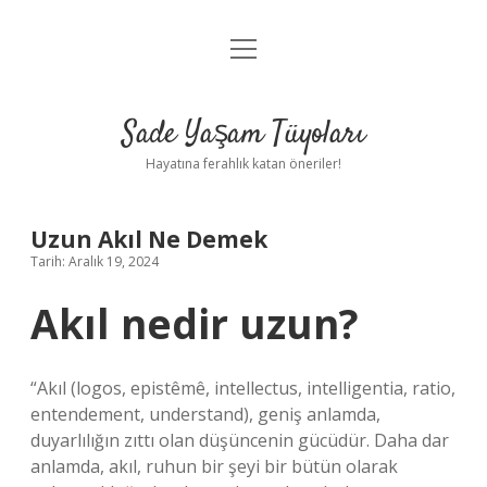
menüyü
Anasayfa
aç
Gizlilik Politikası
Sade Yaşam Tüyoları
Yasal Uyarı
Hayatına ferahlık katan öneriler!
Hakkımızda
Uzun Akıl Ne Demek
Tarih: Aralık 19, 2024
Akıl nedir uzun?
“Akıl (logos, epistêmê, intellectus, intelligentia, ratio,
entendement, understand), geniş anlamda,
duyarlılığın zıttı olan düşüncenin gücüdür. Daha dar
anlamda, akıl, ruhun bir şeyi bir bütün olarak