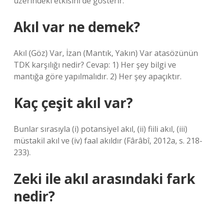
üzerindeki etkisini de gösterir.
Akıl var ne demek?
Akıl (Göz) Var, İzan (Mantık, Yakın) Var atasözünün
TDK karşılığı nedir? Cevap: 1) Her şey bilgi ve
mantığa göre yapılmalıdır. 2) Her şey apaçıktır.
Kaç çeşit akıl var?
Bunlar sırasıyla (i) potansiyel akıl, (ii) fiili akıl, (iii)
müstakil akıl ve (iv) faal akıldır (Fârâbî, 2012a, s. 218-
233).
Zeki ile akıl arasındaki fark
nedir?