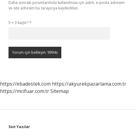
Daha sonraki yorumlarımda kullanılması için adım, e-posta adresim
ve site adresim bu tarayıcıya kaydedilsin.
5 + 3 kaçtır?
*
https://ebadestek.com
https://akyurekpazarlama.com.tr
https://mcifuar.com.tr
Sitemap
Sidebar
Son Yazılar