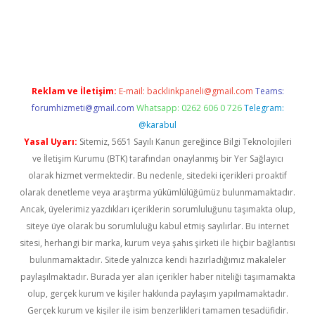
ellacasino giriş
vdcasino bahis sitesi
betexper.xyz
betci güncel 
Reklam ve İletişim:
E-mail:
backlinkpaneli@gmail.com
Teams:
forumhizmeti@gmail.com
Whatsapp: 0262 606 0 726
Telegram:
@karabul
Yasal Uyarı:
Sitemiz, 5651 Sayılı Kanun gereğince Bilgi Teknolojileri
ve İletişim Kurumu (BTK) tarafından onaylanmış bir Yer Sağlayıcı
olarak hizmet vermektedir. Bu nedenle, sitedeki içerikleri proaktif
olarak denetleme veya araştırma yükümlülüğümüz bulunmamaktadır.
Ancak, üyelerimiz yazdıkları içeriklerin sorumluluğunu taşımakta olup,
siteye üye olarak bu sorumluluğu kabul etmiş sayılırlar. Bu internet
sitesi, herhangi bir marka, kurum veya şahıs şirketi ile hiçbir bağlantısı
bulunmamaktadır. Sitede yalnızca kendi hazırladığımız makaleler
paylaşılmaktadır. Burada yer alan içerikler haber niteliği taşımamakta
olup, gerçek kurum ve kişiler hakkında paylaşım yapılmamaktadır.
Gerçek kurum ve kişiler ile isim benzerlikleri tamamen tesadüfidir.