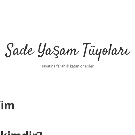
Sade Yaşam Tüyoları
Hayatına ferahlık katan öneriler!
Kim
et mobil giriş
piabellacasino giriş
vdcasino bahis sitesi
betexpe