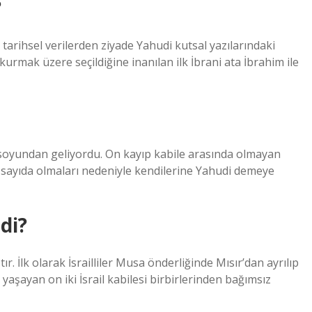
?
ihi, tarihsel verilerden ziyade Yahudi kutsal yazılarındaki
kurmak üzere seçildiğine inanılan ilk İbrani ata İbrahim ile
a soyundan geliyordu. On kayıp kabile arasında olmayan
az sayıda olmaları nedeniyle kendilerine Yahudi demeye
di?
ır. İlk olarak İsrailliler Musa önderliğinde Mısır’dan ayrılıp
yaşayan on iki İsrail kabilesi birbirlerinden bağımsız