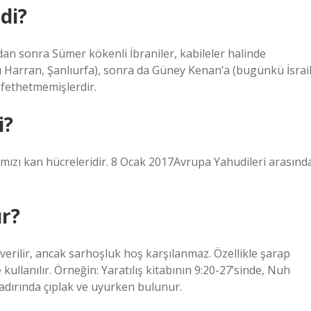
di?
dan sonra Sümer kökenli İbraniler, kabileler halinde
ü Harran, Şanlıurfa), sonra da Güney Kenan’a (bugünkü İsrai
) fethetmemişlerdir.
i?
mızı kan hücreleridir. 8 Ocak 2017Avrupa Yahudileri arasınd
ır?
 verilir, ancak sarhoşluk hoş karşılanmaz. Özellikle şarap
 kullanılır. Örneğin: Yaratılış kitabının 9:20-27’sinde, Nuh
adırında çıplak ve uyurken bulunur.