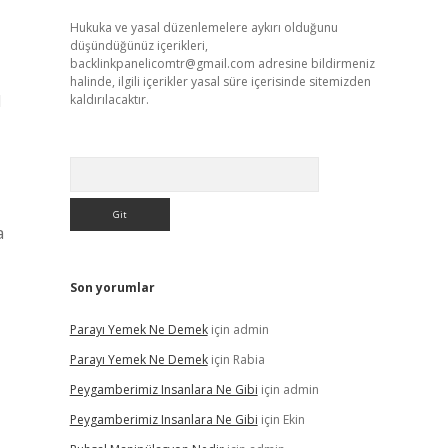
Hukuka ve yasal düzenlemelere aykırı olduğunu
düşündüğünüz içerikleri,
backlinkpanelicomtr@gmail.com
adresine bildirmeniz
halinde, ilgili içerikler yasal süre içerisinde sitemizden
l
kaldırılacaktır.
Arama
a
Son yorumlar
Parayı Yemek Ne Demek
için
admin
Parayı Yemek Ne Demek
için
Rabia
Peygamberimiz Insanlara Ne Gibi
için
admin
Peygamberimiz Insanlara Ne Gibi
için
Ekin