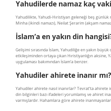
Yahudilerde namaz kaç vaki
Yahudilikte, Yahudi-Hıristiyan geleneği beş günlük 
Minha (ikindi namazı), Neilat Şerarim (akşam namazı
İslam’a en yakın din hangisi
Gelişimi sırasında İslam, Yahudiliğe en yakın büyük d
etkileşiminden ortaya çıkan Hıristiyanlığın aksine, Y
uygulaması bakımından İslam’a benzer.
Yahudiler ahirete inanır mı
Yahudiler ahirete nasıl inanırlar? Tevrat’ta ahire
din bilginleri bazı ifadeleri yorumlamış ve ahiret i
varmışlardır. Hahamlara göre ahirete inanmayanlar 