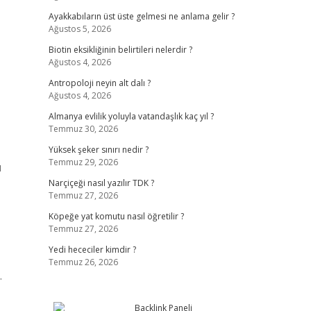
Ayakkabıların üst üste gelmesi ne anlama gelir ?
Ağustos 5, 2026
Biotin eksikliğinin belirtileri nelerdir ?
Ağustos 4, 2026
Antropoloji neyin alt dalı ?
Ağustos 4, 2026
Almanya evlilik yoluyla vatandaşlık kaç yıl ?
Temmuz 30, 2026
Yüksek şeker sınırı nedir ?
Temmuz 29, 2026
ı
Narçiçeği nasıl yazılır TDK ?
Temmuz 27, 2026
Köpeğe yat komutu nasıl öğretilir ?
Temmuz 27, 2026
Yedi hececiler kimdir ?
Temmuz 26, 2026
.