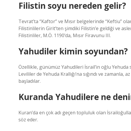
Filistin soyu nereden gelir?
Tevrat’ta “Kaftor” ve Mısır belgelerinde “Keftiu” olara
Filistinlilerin Girit’ten şimdiki Filistin’e geldiği ve 
Filistinliler, M.Ö. 1190’da, Mısır Firavunu III.
Yahudiler kimin soyundan?
Özellikle, günümüz Yahudileri İsrail’in oğlu Yehud
Levililer de Yehuda Krallığı’na sığındı ve zamanla, 
başladılar.
Kuranda Yahudilere ne deni
Kuran’da en çok adı geçen topluluk olan İsrailoğullar
söz eder.