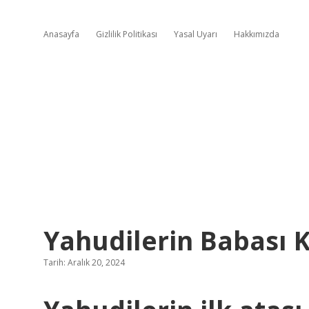
Anasayfa
Gizlilik Politikası
Yasal Uyarı
Hakkımızda
Yahudilerin Babası 
ilb
Tarih: Aralık 20, 2024