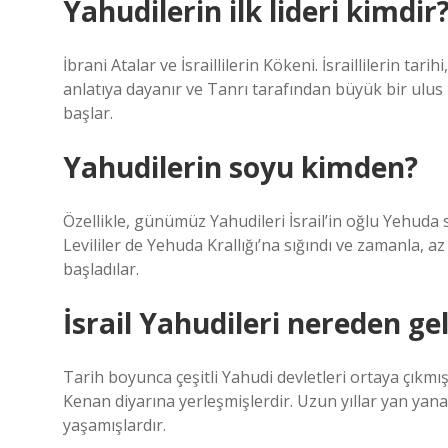
Yahudilerin ilk lideri kimdir
İbrani Atalar ve İsraillilerin Kökeni. İsraillilerin tar
anlatıya dayanır ve Tanrı tarafından büyük bir ulus 
başlar.
Yahudilerin soyu kimden?
Özellikle, günümüz Yahudileri İsrail’in oğlu Yehud
Levililer de Yehuda Krallığı’na sığındı ve zamanla, 
başladılar.
İsrail Yahudileri nereden gel
Tarih boyunca çeşitli Yahudi devletleri ortaya çıkmışt
Kenan diyarına yerleşmişlerdir. Uzun yıllar yan yana 
yaşamışlardır.