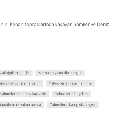
talarının, Kenan topraklarında yaşayan Samiler ve Deniz
İsrailoğulları kimdir
İslama en yakın din hangisi
anda Yahudilere ne denir
Yahudiler ahirete inanır mı
Yahudilerde namaz kaç vakit
Yahudilerin başı kim
hudilerin ilk vatanı neresi
Yahudilerin kan grubu neydi