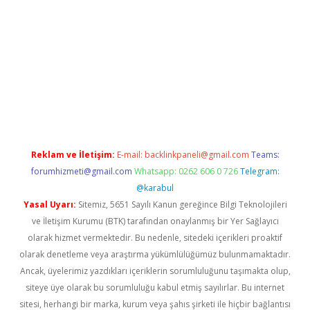
casino giriş
vdcasino bahis sitesi
betexper.xyz
betci güncel gir
Reklam ve İletişim:
E-mail:
backlinkpaneli@gmail.com
Teams:
forumhizmeti@gmail.com
Whatsapp: 0262 606 0 726
Telegram:
@karabul
Yasal Uyarı:
Sitemiz, 5651 Sayılı Kanun gereğince Bilgi Teknolojileri
ve İletişim Kurumu (BTK) tarafından onaylanmış bir Yer Sağlayıcı
olarak hizmet vermektedir. Bu nedenle, sitedeki içerikleri proaktif
olarak denetleme veya araştırma yükümlülüğümüz bulunmamaktadır.
Ancak, üyelerimiz yazdıkları içeriklerin sorumluluğunu taşımakta olup,
siteye üye olarak bu sorumluluğu kabul etmiş sayılırlar. Bu internet
sitesi, herhangi bir marka, kurum veya şahıs şirketi ile hiçbir bağlantısı