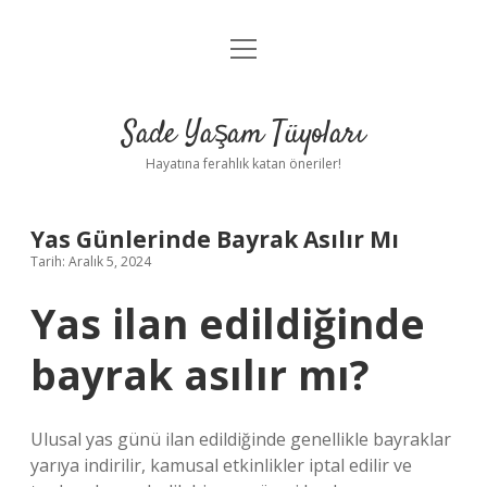
menüyü
Anasayfa
aç
Gizlilik Politikası
Sade Yaşam Tüyoları
Yasal Uyarı
Hayatına ferahlık katan öneriler!
Hakkımızda
Yas Günlerinde Bayrak Asılır Mı
Tarih: Aralık 5, 2024
Yas ilan edildiğinde
bayrak asılır mı?
Ulusal yas günü ilan edildiğinde genellikle bayraklar
yarıya indirilir, kamusal etkinlikler iptal edilir ve