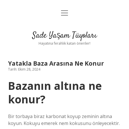
menüyü
Anasayfa
aç
Gizlilik Politikası
Sade Yaşam Tüyoları
Yasal Uyarı
Hayatına ferahlık katan öneriler!
Hakkımızda
Yatakla Baza Arasına Ne Konur
Tarih: Ekim 28, 2024
Bazanın altına ne
konur?
Bir torbaya biraz karbonat koyup zeminin altına
koyun. Kokuyu emerek nem kokusunu önleyecektir.