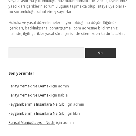
veya araştırma yükümlülüğümüz bulunmamaktadır. Ancak, üyelerimiz
yazdıkları içeriklerin sorumluluğunu taşımakta olup, siteye üye olarak
bu sorumluluğu kabul etmiş sayılırlar.
Hukuka ve yasal düzenlemelere aykırı olduğunu düşündüğünüz
içerikleri,
backlinkpanelicomtr@gmail.com
adresine bildirmeniz
halinde, ilgili içerikler yasal süre içerisinde sitemizden kaldırılacaktır.
Arama
Son yorumlar
Parayı Yemek Ne Demek
için
admin
Parayı Yemek Ne Demek
için
Rabia
Peygamberimiz Insanlara Ne Gibi
için
admin
Peygamberimiz Insanlara Ne Gibi
için
Ekin
Ruhsal Manipülasyon Nedir
için
admin