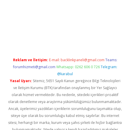
iriş
vdcasino bahis sitesi
betexper.xyz
betci güncel giriş
https:/
Reklam ve İletişim:
E-mail:
backlinkpaneli@gmail.com
Teams:
forumhizmeti@gmail.com
Whatsapp: 0262 606 0 726
Telegram:
@karabul
Yasal Uyarı:
Sitemiz, 5651 Sayılı Kanun gereğince Bilgi Teknolojileri
ve İletişim Kurumu (BTK) tarafından onaylanmış bir Yer Sağlayıcı
olarak hizmet vermektedir. Bu nedenle, sitedeki içerikleri proaktif
olarak denetleme veya araştırma yükümlülüğümüz bulunmamaktadır.
Ancak, üyelerimiz yazdıkları içeriklerin sorumluluğunu taşımakta olup,
siteye üye olarak bu sorumluluğu kabul etmiş sayılırlar. Bu internet
sitesi, herhangi bir marka, kurum veya şahıs şirketi ile hiçbir bağlantısı
bulunmamaktadır. Sitede yalnızca kendi hazırladığımız makaleler