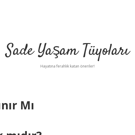
Sade Yaşam Tüyoları
Hayatına ferahlık katan öneriler!
ınır Mı