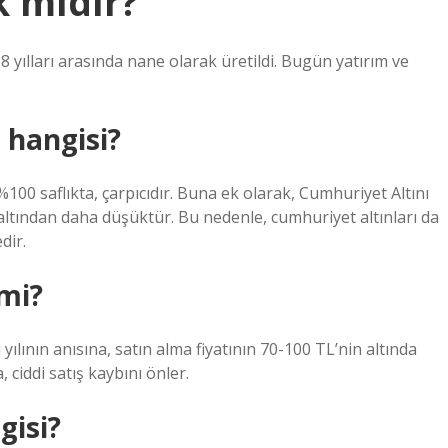
k mıdır?
 yılları arasında nane olarak üretildi. Bugün yatırım ve
n hangisi?
e %100 saflıkta, çarpıcıdır. Buna ek olarak, Cumhuriyet Altını
er altından daha düşüktür. Bu nedenle, cumhuriyet altınları da
dir.
 mi?
yılının anısına, satın alma fiyatının 70-100 TL’nin altında
 ciddi satış kaybını önler.
gisi?