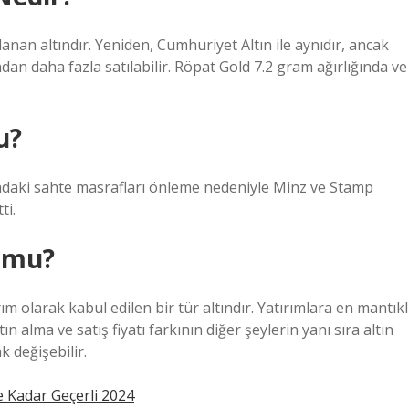
nan altındır. Yeniden, Cumhuriyet Altın ile aynıdır, ancak
dan daha fazla satılabilir. Röpat Gold 7.2 gram ağırlığında ve
u?
sadaki sahte masrafları önleme nedeniyle Minz ve Stamp
ti.
n mu?
m olarak kabul edilen bir tür altındır. Yatırımlara en mantıkl
n alma ve satış fiyatı farkının diğer şeylerin yanı sıra altın
k değişebilir.
e Kadar Geçerli 2024