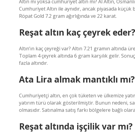
Altın mı yoksa cumhuriyet altın mı? Al Altın, Osman
Cumhuriyet Altın ile aynıdır, ancak piyasada küçük bi
Röpat Gold 7.2 gram ağırlığında ve 22 karat.
Reşat altın kaç çeyrek eder
Altın’ın kaç çeyreği var? Altın 7.21 gramın altında ür
Toplam 4 çeyrek altında 6 gram karşılık gelir. Sonu
fazla altındır.
Ata Lira almak mantıklı mı?
Cumhuriyetçi altın, en çok tüketen ve ülkemize yatırı
yatırım türü olarak gösterilmiştir. Bunun nedeni, satı
olmasıdır. Satınalma satış farkı bölgelere bağlı olara
Reşat altında işçilik var mı?