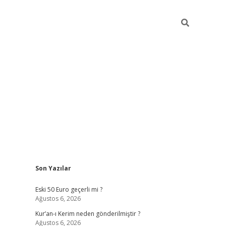
Sidebar
Son Yazılar
ilbet mobil giriş
piabellacasino gi
Eski 50 Euro geçerli mi ?
Ağustos 6, 2026
Kur’an-ı Kerim neden gönderilmiştir ?
Ağustos 6, 2026