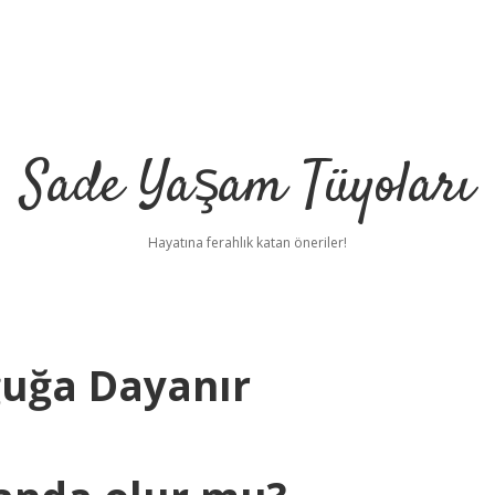
Sade Yaşam Tüyoları
Hayatına ferahlık katan öneriler!
ğuğa Dayanır