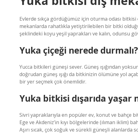
Yuka bitkisi dış me
Evlerde sıkça gördüğümüz için oturma odası bitkisi
mekanlarda rahatlıkla yetiştirilebilen bir bitki olduğ
şeklindeki koyu yeşil yaprakları ve kalın, odunsu gö
Yuka çiçeği nerede durmalı?
Yucca bitkileri güneşi sever. Güneş ışığından yoksun
doğrudan güneş ışığı da bitkinizin ölümüne yol açab
bir yer seçmek çok önemlidir.
Yuka bitkisi dışarıda yaşar 
Sivri yapraklarıyla en popüler ev, konut ve bahçe bit
Ege ve Akdeniz’in kıyı bölgelerinde (ılıman iklim) bah
Aşırı sıcak, çok soğuk ve sürekli güneşli alanlarda so