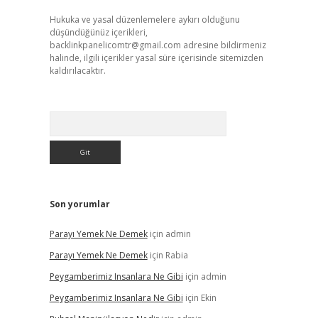
Hukuka ve yasal düzenlemelere aykırı olduğunu
düşündüğünüz içerikleri,
backlinkpanelicomtr@gmail.com
adresine bildirmeniz
halinde, ilgili içerikler yasal süre içerisinde sitemizden
kaldırılacaktır.
Arama
Son yorumlar
Parayı Yemek Ne Demek
için
admin
Parayı Yemek Ne Demek
için
Rabia
Peygamberimiz Insanlara Ne Gibi
için
admin
Peygamberimiz Insanlara Ne Gibi
için
Ekin