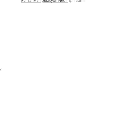
Ruhsal Manipülasyon Nedir
için
admin
k
e