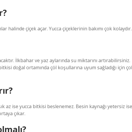
r?
lar halinde çiçek açar. Yucca çiçeklerinin bakımı çok kolaydır.
tır. İlkbahar ve yaz aylarında su miktarını artırabilirsiniz.
 bitkisi doğal ortamında çöl koşullarına uyum sağladığı için ço
rır?
şık az ise yucca bitkisi beslenemez. Besin kaynağı yetersiz is
rtaya çıkar.
olmalı?