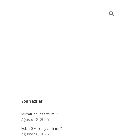
Sidebar
Son Yazılar
ilbet mobil giriş
piabellacasino giriş
Mırmır eti lezzetli mi ?
Ağustos 8, 2026
Eski 50 Euro geçerli mi ?
Ağustos 6, 2026