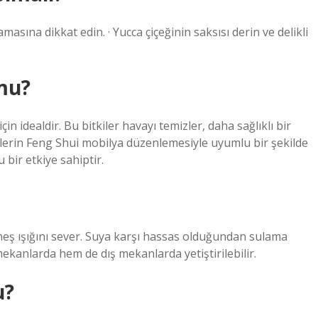
asına dikkat edin. · Yucca çiçeğinin saksısı derin ve delikli
mu?
in idealdir. Bu bitkiler havayı temizler, daha sağlıklı bir
tkilerin Feng Shui mobilya düzenlemesiyle uyumlu bir şekilde
 bir etkiye sahiptir.
güneş ışığını sever. Suya karşı hassas olduğundan sulama
mekanlarda hem de dış mekanlarda yetiştirilebilir.
u?