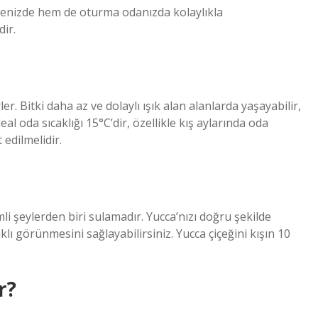
hçenizde hem de oturma odanızda kolaylıkla
dir.
er. Bitki daha az ve dolaylı ışık alan alanlarda yaşayabilir,
eal oda sıcaklığı 15°C’dir, özellikle kış aylarında oda
edilmelidir.
 şeylerden biri sulamadır. Yucca’nızı doğru şekilde
lı görünmesini sağlayabilirsiniz. Yucca çiçeğini kışın 10
.
r?