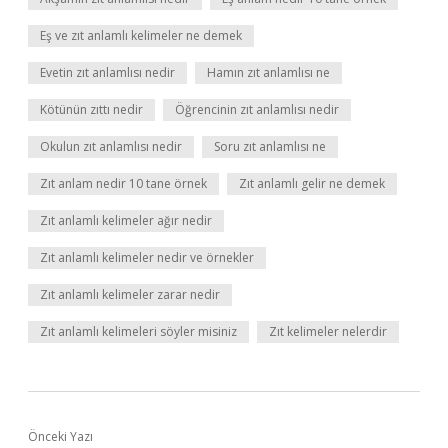
Eş ve zıt anlamlı kelimeler ne demek
Evetin zıt anlamlısı nedir
Hamın zıt anlamlısı ne
Kötünün zıttı nedir
Öğrencinin zıt anlamlısı nedir
Okulun zıt anlamlısı nedir
Soru zıt anlamlısı ne
Zıt anlam nedir 10 tane örnek
Zıt anlamlı gelir ne demek
Zıt anlamlı kelimeler ağır nedir
Zıt anlamlı kelimeler nedir ve örnekler
Zıt anlamlı kelimeler zarar nedir
Zıt anlamlı kelimeleri söyler misiniz
Zıt kelimeler nelerdir
Önceki Yazı