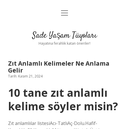
menüyü
Anasayfa
aç
Gizlilik Politikası
Sade Yaşam Tüyoları
Yasal Uyarı
Hayatına ferahlık katan öneriler!
Hakkımızda
Zıt Anlamlı Kelimeler Ne Anlama
Gelir
Tarih: Kasım 21, 2024
10 tane zıt anlamlı
kelime söyler misin?
Zıt anlamlılar listesiAcı-TatlıAç-Dolu.Hafif-