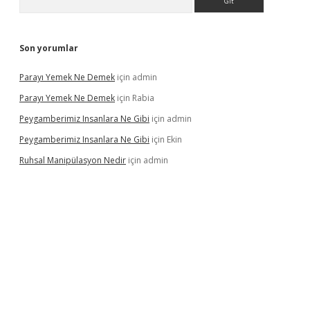
Son yorumlar
Parayı Yemek Ne Demek
için
admin
Parayı Yemek Ne Demek
için
Rabia
Peygamberimiz Insanlara Ne Gibi
için
admin
Peygamberimiz Insanlara Ne Gibi
için
Ekin
Ruhsal Manipülasyon Nedir
için
admin
 giriş
vdcasino bahis sitesi
betexper.xyz
betci güncel giriş
https