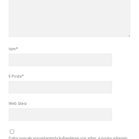
İsim*
E-Posta*
Web Sitesi
Daha sonraki yorumlarımda kullanılması için adım, e-posta adresim