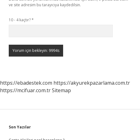
ve site adresim bu tarayıcıya kaydedilsin.
10 - 4 kaçtır?
*
https://ebadestek.com
https://akyurekpazarlama.com.tr
https://mcifuar.com.tr
Sitemap
Sidebar
Son Yazılar