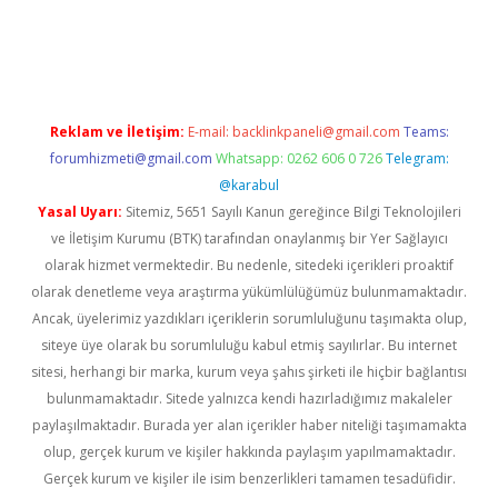
iriş
vdcasino bahis sitesi
betexper.xyz
betci güncel giriş
https:
Reklam ve İletişim:
E-mail:
backlinkpaneli@gmail.com
Teams:
forumhizmeti@gmail.com
Whatsapp: 0262 606 0 726
Telegram:
@karabul
Yasal Uyarı:
Sitemiz, 5651 Sayılı Kanun gereğince Bilgi Teknolojileri
ve İletişim Kurumu (BTK) tarafından onaylanmış bir Yer Sağlayıcı
olarak hizmet vermektedir. Bu nedenle, sitedeki içerikleri proaktif
olarak denetleme veya araştırma yükümlülüğümüz bulunmamaktadır.
Ancak, üyelerimiz yazdıkları içeriklerin sorumluluğunu taşımakta olup,
siteye üye olarak bu sorumluluğu kabul etmiş sayılırlar. Bu internet
sitesi, herhangi bir marka, kurum veya şahıs şirketi ile hiçbir bağlantısı
bulunmamaktadır. Sitede yalnızca kendi hazırladığımız makaleler
paylaşılmaktadır. Burada yer alan içerikler haber niteliği taşımamakta
olup, gerçek kurum ve kişiler hakkında paylaşım yapılmamaktadır.
Gerçek kurum ve kişiler ile isim benzerlikleri tamamen tesadüfidir.