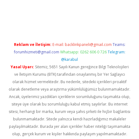
 giriş
vdcasino bahis sitesi
betexper.xyz
betci güncel giriş
https
Reklam ve İletişim:
E-mail:
backlinkpaneli@gmail.com
Teams:
forumhizmeti@gmail.com
Whatsapp: 0262 606 0 726
Telegram:
@karabul
Yasal Uyarı:
Sitemiz, 5651 Sayılı Kanun gereğince Bilgi Teknolojileri
ve İletişim Kurumu (BTK) tarafından onaylanmış bir Yer Sağlayıcı
olarak hizmet vermektedir. Bu nedenle, sitedeki içerikleri proaktif
olarak denetleme veya araştırma yükümlülüğümüz bulunmamaktadır.
Ancak, üyelerimiz yazdıkları içeriklerin sorumluluğunu taşımakta olup,
siteye üye olarak bu sorumluluğu kabul etmiş sayılırlar. Bu internet
sitesi, herhangi bir marka, kurum veya şahıs şirketi ile hiçbir bağlantısı
bulunmamaktadır. Sitede yalnızca kendi hazırladığımız makaleler
paylaşılmaktadır. Burada yer alan içerikler haber niteliği taşımamakta
olup, gerçek kurum ve kişiler hakkında paylaşım yapılmamaktadır.