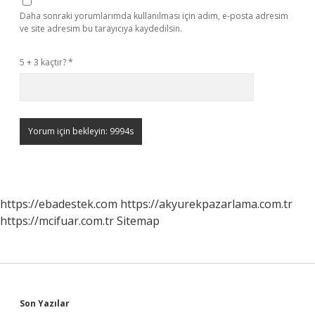
Daha sonraki yorumlarımda kullanılması için adım, e-posta adresim
ve site adresim bu tarayıcıya kaydedilsin.
5 + 3 kaçtır?
*
https://ebadestek.com
https://akyurekpazarlama.com.tr
https://mcifuar.com.tr
Sitemap
Sidebar
Son Yazılar