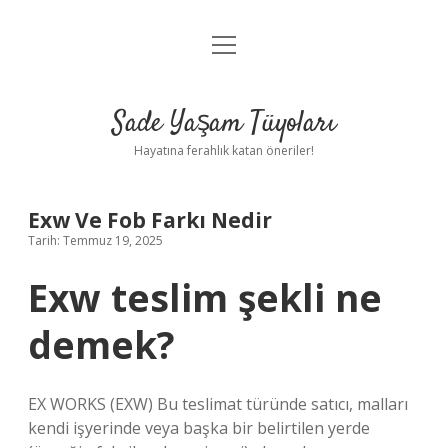
menüyü
Anasayfa
aç
Gizlilik Politikası
Sade Yaşam Tüyoları
Yasal Uyarı
Hayatına ferahlık katan öneriler!
Hakkımızda
Exw Ve Fob Farkı Nedir
Tarih: Temmuz 19, 2025
Exw teslim şekli ne
demek?
EX WORKS (EXW) Bu teslimat türünde satıcı, malları
kendi işyerinde veya başka bir belirtilen yerde