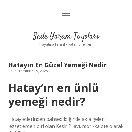
menüyü
Anasayfa
aç
Gizlilik Politikası
Sade Yaşam Tüyoları
Yasal Uyarı
Hayatına ferahlık katan öneriler!
Hakkımızda
Hatayın En Güzel Yemeği Nedir
Tarih: Temmuz 19, 2025
Hatay’ın en ünlü
yemeği nedir?
Hatay etlerinden bahsedildiğinde akla gelen
lezzetlerden biri olan Kesir Pilavı, mor -kalote olarak