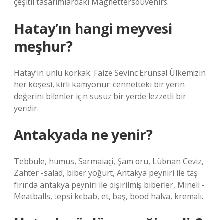
çeşitli tasarımlardaki Magnettersouvenirs.
Hatay’ın hangi meyvesi
meşhur?
Hatay’ın ünlü korkak. Faize Sevinc Erunsal Ülkemizin
her köşesi, kirli kamyonun cennetteki bir yerin
değerini bilenler için susuz bir yerde lezzetli bir
yeridir.
Antakyada ne yenir?
Tebbule, humus, Sarmaiaçi, Şam oru, Lübnan Ceviz,
Zahter -salad, biber yoğurt, Antakya peyniri ile taş
fırında antakya peyniri ile pişirilmiş biberler, Mineli -
Meatballs, tepsi kebab, et, baş, bood halva, kremalı.