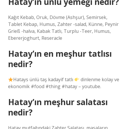
Hatay’ın ünlü yemeği nedir?
Kağıt Kebab, Oruk, Dövme (Ashşur), Semirsek,
Tablet Kebap, Humus, Zahter -salad, Künne, Peynir
Grieß -halva, Kabak Tatlı, Turplu -Teer, Humus,
Ebererjoghurt, Reseracle
Hatay’ın en meşhur tatlısı
nedir?
Hatays ünlü taş kadayif tatlı
dinlenme kolay ve
ekonomik #food #thing #hatay – youtube.
Hatay’ın meşhur salatası
nedir?
Hatay mutfağındaki Zahter Salatası, masaların