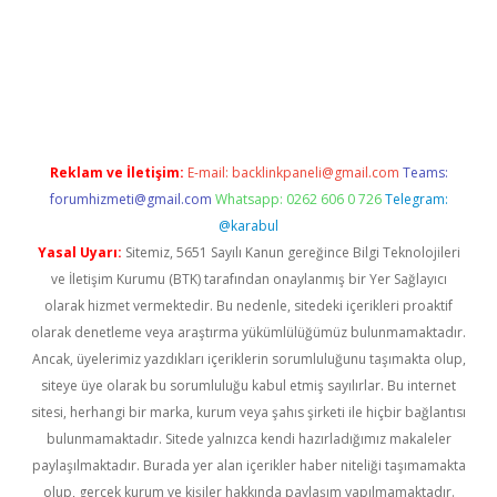
 giriş
vdcasino bahis sitesi
betexper.xyz
betci güncel giriş
https
Reklam ve İletişim:
E-mail:
backlinkpaneli@gmail.com
Teams:
forumhizmeti@gmail.com
Whatsapp: 0262 606 0 726
Telegram:
@karabul
Yasal Uyarı:
Sitemiz, 5651 Sayılı Kanun gereğince Bilgi Teknolojileri
ve İletişim Kurumu (BTK) tarafından onaylanmış bir Yer Sağlayıcı
olarak hizmet vermektedir. Bu nedenle, sitedeki içerikleri proaktif
olarak denetleme veya araştırma yükümlülüğümüz bulunmamaktadır.
Ancak, üyelerimiz yazdıkları içeriklerin sorumluluğunu taşımakta olup,
siteye üye olarak bu sorumluluğu kabul etmiş sayılırlar. Bu internet
sitesi, herhangi bir marka, kurum veya şahıs şirketi ile hiçbir bağlantısı
bulunmamaktadır. Sitede yalnızca kendi hazırladığımız makaleler
paylaşılmaktadır. Burada yer alan içerikler haber niteliği taşımamakta
olup, gerçek kurum ve kişiler hakkında paylaşım yapılmamaktadır.