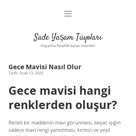
menüyü
Anasayfa
aç
Gizlilik Politikası
Sade Yaşam Tüyoları
Yasal Uyarı
Hayatına ferahlık katan öneriler!
Hakkımızda
Gece Mavisi Nasıl Olur
Tarih: Ocak 13, 2025
Gece mavisi hangi
renklerden oluşur?
Renkli bir maddenin mavi görünmesi, beyaz ışığın
sadece mavi rengi yansıtması, kırmızı ve yeşil