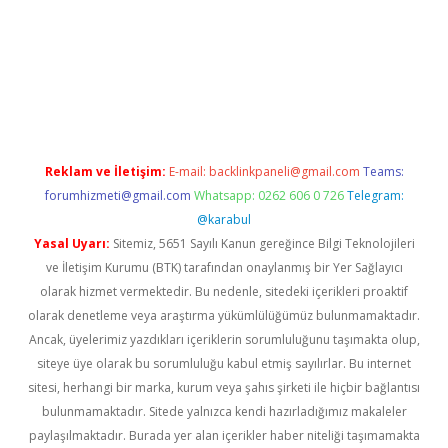
 giriş
vdcasino bahis sitesi
betexper.xyz
betci güncel giriş
https
Reklam ve İletişim:
E-mail:
backlinkpaneli@gmail.com
Teams:
forumhizmeti@gmail.com
Whatsapp: 0262 606 0 726
Telegram:
@karabul
Yasal Uyarı:
Sitemiz, 5651 Sayılı Kanun gereğince Bilgi Teknolojileri
ve İletişim Kurumu (BTK) tarafından onaylanmış bir Yer Sağlayıcı
olarak hizmet vermektedir. Bu nedenle, sitedeki içerikleri proaktif
olarak denetleme veya araştırma yükümlülüğümüz bulunmamaktadır.
Ancak, üyelerimiz yazdıkları içeriklerin sorumluluğunu taşımakta olup,
siteye üye olarak bu sorumluluğu kabul etmiş sayılırlar. Bu internet
sitesi, herhangi bir marka, kurum veya şahıs şirketi ile hiçbir bağlantısı
bulunmamaktadır. Sitede yalnızca kendi hazırladığımız makaleler
paylaşılmaktadır. Burada yer alan içerikler haber niteliği taşımamakta