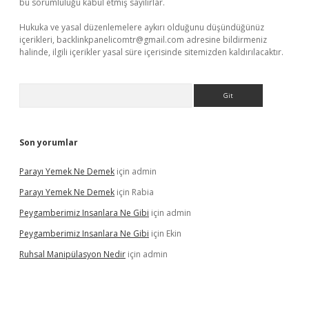
bu sorumluluğu kabul etmiş sayılırlar.
Hukuka ve yasal düzenlemelere aykırı olduğunu düşündüğünüz
içerikleri,
backlinkpanelicomtr@gmail.com
adresine bildirmeniz
halinde, ilgili içerikler yasal süre içerisinde sitemizden kaldırılacaktır.
Arama
Son yorumlar
Parayı Yemek Ne Demek
için
admin
Parayı Yemek Ne Demek
için
Rabia
Peygamberimiz Insanlara Ne Gibi
için
admin
Peygamberimiz Insanlara Ne Gibi
için
Ekin
Ruhsal Manipülasyon Nedir
için
admin