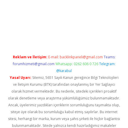
 giriş
vdcasino bahis sitesi
betexper.xyz
betci güncel giriş
http
Reklam ve İletişim:
E-mail:
backlinkpaneli@gmail.com
Teams:
forumhizmeti@gmail.com
Whatsapp: 0262 606 0 726
Telegram:
@karabul
Yasal Uyarı:
Sitemiz, 5651 Sayılı Kanun gereğince Bilgi Teknolojileri
ve İletişim Kurumu (BTK) tarafından onaylanmış bir Yer Sağlayıcı
olarak hizmet vermektedir. Bu nedenle, sitedeki içerikleri proaktif
olarak denetleme veya araştırma yükümlülüğümüz bulunmamaktadır.
Ancak, üyelerimiz yazdıkları içeriklerin sorumluluğunu taşımakta olup,
siteye üye olarak bu sorumluluğu kabul etmiş sayılırlar. Bu internet
sitesi, herhangi bir marka, kurum veya şahıs şirketi ile hiçbir bağlantısı
bulunmamaktadır. Sitede yalnızca kendi hazırladığımız makaleler