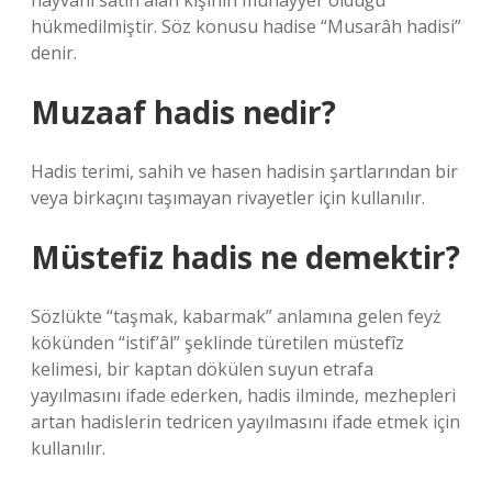
hayvanı satın alan kişinin muhayyer olduğu
hükmedilmiştir. Söz konusu hadise “Musarâh hadisi”
denir.
Muzaaf hadis nedir?
Hadis terimi, sahih ve hasen hadisin şartlarından bir
veya birkaçını taşımayan rivayetler için kullanılır.
Müstefiz hadis ne demektir?
Sözlükte “taşmak, kabarmak” anlamına gelen feyż
kökünden “istif’âl” şeklinde türetilen müstefîz
kelimesi, bir kaptan dökülen suyun etrafa
yayılmasını ifade ederken, hadis ilminde, mezhepleri
artan hadislerin tedricen yayılmasını ifade etmek için
kullanılır.