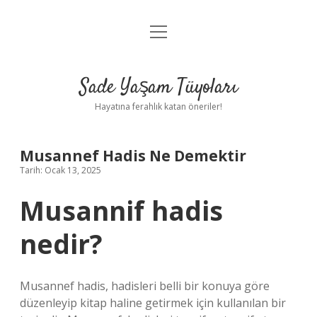
menüyü
Anasayfa
aç
Gizlilik Politikası
Sade Yaşam Tüyoları
Yasal Uyarı
Hayatına ferahlık katan öneriler!
Hakkımızda
Musannef Hadis Ne Demektir
Tarih: Ocak 13, 2025
Musannif hadis
nedir?
Musannef hadis, hadisleri belli bir konuya göre
düzenleyip kitap haline getirmek için kullanılan bir