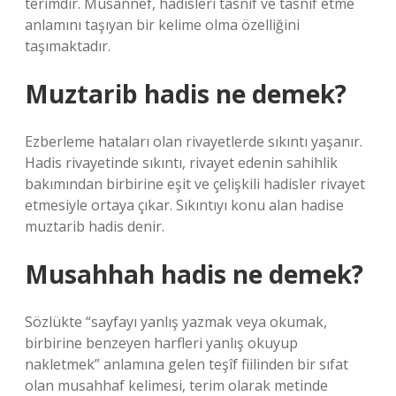
terimdir. Musannef, hadisleri tasnif ve tasnif etme
anlamını taşıyan bir kelime olma özelliğini
taşımaktadır.
Muztarib hadis ne demek?
Ezberleme hataları olan rivayetlerde sıkıntı yaşanır.
Hadis rivayetinde sıkıntı, rivayet edenin sahihlik
bakımından birbirine eşit ve çelişkili hadisler rivayet
etmesiyle ortaya çıkar. Sıkıntıyı konu alan hadise
muztarib hadis denir.
Musahhah hadis ne demek?
Sözlükte “sayfayı yanlış yazmak veya okumak,
birbirine benzeyen harfleri yanlış okuyup
nakletmek” anlamına gelen teşîf fiilinden bir sıfat
olan musahhaf kelimesi, terim olarak metinde