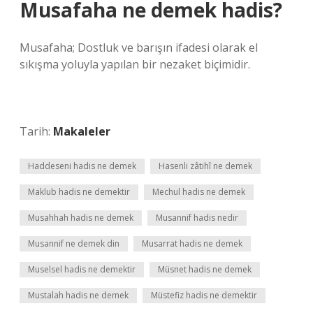
Musafaha ne demek hadis?
Musafaha; Dostluk ve barışın ifadesi olarak el
sıkışma yoluyla yapılan bir nezaket biçimidir.
Tarih:
Makaleler
Haddeseni hadis ne demek
Hasenli zâtihî ne demek
Maklub hadis ne demektir
Mechul hadis ne demek
Musahhah hadis ne demek
Musannif hadis nedir
Musannif ne demek din
Musarrat hadis ne demek
Muselsel hadis ne demektir
Müsnet hadis ne demek
Mustalah hadis ne demek
Müstefiz hadis ne demektir